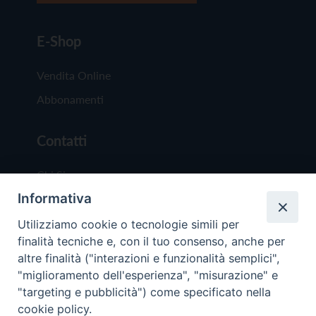
E-Shop
Vendita Online
Abbonamenti
Contatti
Chi Siamo
Informativa
Redazione
Scrivici
Utilizziamo cookie o tecnologie simili per
finalità tecniche e, con il tuo consenso, anche per
altre finalità ("interazioni e funzionalità semplici",
"miglioramento dell'esperienza", "misurazione" e
"targeting e pubblicità") come specificato nella
cookie policy.
Copyright © 2019 - Tutti i diritti riservati - Vit