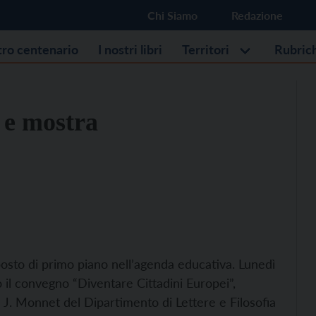
Chi Siamo
Redazione
stro centenario
I nostri libri
Territori
Rubric
o e mostra
osto di primo piano nell’agenda educativa. Lunedì
o il convegno “Diventare Cittadini Europei”,
 J. Monnet del Dipartimento di Lettere e Filosofia