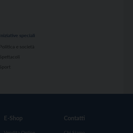
Iniziative speciali
Politica e società
Spettacoli
Sport
E-Shop
Contatti
Vendita Online
Chi Siamo