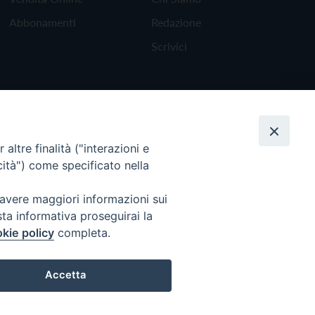
Abbonamenti
Redazione
Scrivici
altre finalità ("interazioni e
cità") come specificato nella
 avere maggiori informazioni sui
sta informativa proseguirai la
kie policy
completa.
Torna all'inizio
Accetta
Preferenze Cookie