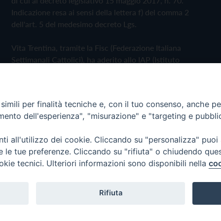
di cui al decreto legislativo 15 maggio 2017, n. 70.
Indicazione resa ai sensi della lettera f) del comma 2
dell'art. 5 del medesimo decreto Lgs.
Vita Trentina, tramite la Fisc (Federazione Italiana
Settimanali Cattolici), ha aderito allo IAP (Istituto
dell'Autodisciplina Pubblicitaria) accettando il Codice di
Autodisciplina della Comunicazione Commerciale
imili per finalità tecniche e, con il tuo consenso, anche per 
Privacy Policy
Cookie Policy
amento dell'esperienza", "misurazione" e "targeting e pubbli
i all'utilizzo dei cookie. Cliccando su "personalizza" puoi
 Trentina Editrice
re le tue preferenze. Cliccando su "rifiuta" o chiudendo que
okie tecnici. Ulteriori informazioni sono disponibili nella
coo
Rifiuta