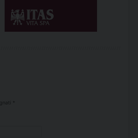
egnati
*