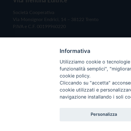
Società Cooperativa
Via Monsignor Endrici, 14 – 38122 Trento
P.IVA e C.F. 00199960220
Informativa
Utilizziamo cookie o tecnologie s
funzionalità semplici", "miglior
cookie policy.
Cliccando su "accetta" acconsent
Copyright © 2019 - Tutti i diritti riservati - Vita
cookie utilizzati e personalizza
navigazione installando i soli co
Privacy Policy
Personalizza