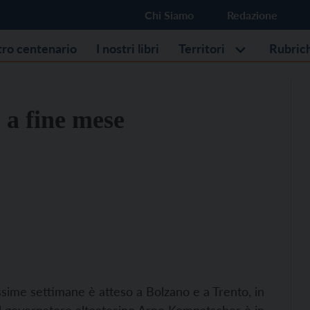
Chi Siamo
Redazione
stro centenario
I nostri libri
Territori
Rubric
 a fine mese
ssime settimane è atteso a Bolzano e a Trento, in