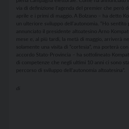
piena campagna elettorale. Come ha annunciato i
via di definizione l’agenda del premier che però d
aprile e i primi di maggio. A Bolzano – ha detto
un ulteriore sviluppo dell’autonomia. “Ho sentito p
annunciato il presidente altoatesino Arno Kompat
mese e, al più tardi, la metà di maggio, arriverà n
solamente una visita di “cortesia”, ma porterà con
accordo Stato-Provincia – ha sottolineato Kompats
di competenze che negli ultimi 10 anni ci sono st
percorso di sviluppo dell’autonomia altoatesina”.
di