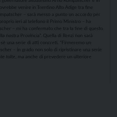
l governatore altoatesino Arno Kompatscher è in
ovrebbe venire in Trentino Alto Adige tra fine
 Kompatscher – sarà messo a punto un accordo per
roprio ieri al telefono il Primo Ministro – ha
scher – mi ha confermato che tra la fine di questo
ella nostra Provincia”. Quella di Renzi non sarà
 sè una serie di atti concreti. “Firmeremo un
cher – in grado non solo di ripristinare una serie
ate tolte, ma anche di prevedere un ulteriore