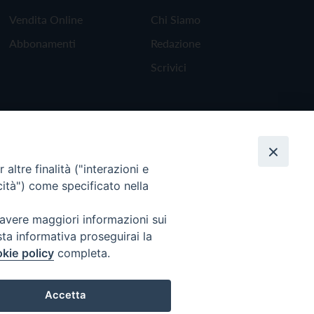
Vendita Online
Chi Siamo
Abbonamenti
Redazione
Scrivici
altre finalità ("interazioni e
cità") come specificato nella
 avere maggiori informazioni sui
sta informativa proseguirai la
kie policy
completa.
Torna all'inizio
Accetta