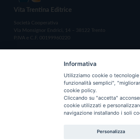
Vita Trentina Editrice
Società Cooperativa
Via Monsignor Endrici, 14 – 38122 Trento
P.IVA e C.F. 00199960220
Informativa
Utilizziamo cookie o tecnologie s
funzionalità semplici", "miglior
cookie policy.
Cliccando su "accetta" acconsent
Copyright © 2019 - Tutti i diritti riservati - Vita
cookie utilizzati e personalizza
navigazione installando i soli co
Privacy Policy
Personalizza