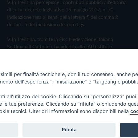
Vita Trentina percepisce i contributi pubblici all'editoria
di cui al decreto legislativo 15 maggio 2017, n. 70.
Indicazione resa ai sensi della lettera f) del comma 2
dell'art. 5 del medesimo decreto Lgs.
Vita Trentina, tramite la Fisc (Federazione Italiana
Settimanali Cattolici), ha aderito allo IAP (Istituto
dell'Autodisciplina Pubblicitaria) accettando il Codice di
Autodisciplina della Comunicazione Commerciale
imili per finalità tecniche e, con il tuo consenso, anche per 
Privacy Policy
Cookie Policy
amento dell'esperienza", "misurazione" e "targeting e pubbli
i all'utilizzo dei cookie. Cliccando su "personalizza" puoi
 Trentina Editrice
re le tue preferenze. Cliccando su "rifiuta" o chiudendo que
okie tecnici. Ulteriori informazioni sono disponibili nella
coo
Rifiuta