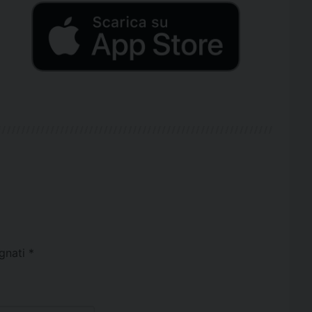
egnati
*