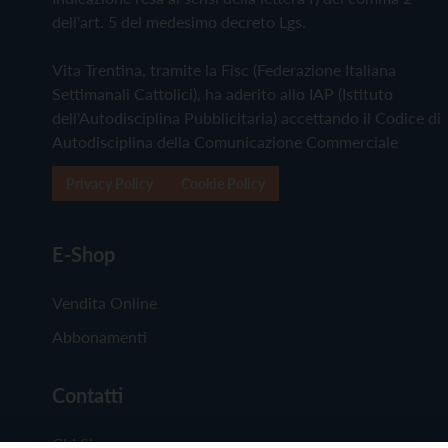
dell'art. 5 del medesimo decreto Lgs.
Vita Trentina, tramite la Fisc (Federazione Italiana
Settimanali Cattolici), ha aderito allo IAP (Istituto
dell'Autodisciplina Pubblicitaria) accettando il Codice di
Autodisciplina della Comunicazione Commerciale
Privacy Policy
Cookie Policy
E-Shop
Vendita Online
Abbonamenti
Contatti
Chi Siamo