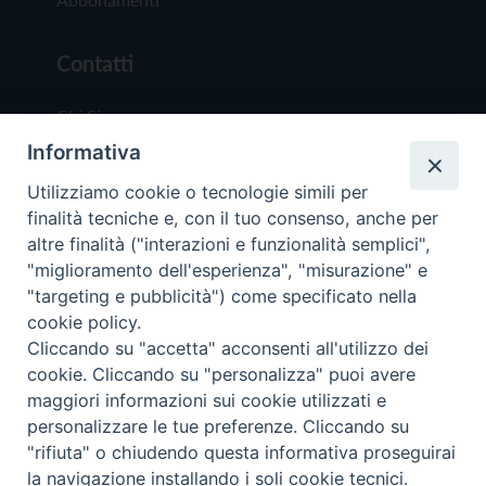
Contatti
Chi Siamo
Informativa
Redazione
Scrivici
Utilizziamo cookie o tecnologie simili per
finalità tecniche e, con il tuo consenso, anche per
altre finalità ("interazioni e funzionalità semplici",
"miglioramento dell'esperienza", "misurazione" e
"targeting e pubblicità") come specificato nella
cookie policy.
Copyright © 2019 - Tutti i diritti riservati - Vit
Cliccando su "accetta" acconsenti all'utilizzo dei
Trentina Editrice
cookie. Cliccando su "personalizza" puoi avere
maggiori informazioni sui cookie utilizzati e
Privacy Policy
personalizzare le tue preferenze. Cliccando su
Torna all'inizi
"rifiuta" o chiudendo questa informativa proseguirai
la navigazione installando i soli cookie tecnici.