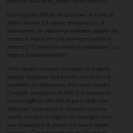
bordo di una Dacia Duster colore marrone.
Una tragedia difficile da accettare. Accanto al
dolore atroce, è il sapore di impotenza, di
frustrazione, di rabbia e di solitudine quello che
rimane in bocca. Perché non sono bastate le
denunce? Ci sono stati errori di valutazione? La
legge è troppo garantista?
«Non sempre si riesce ad evitare la tragedia,
talvolta dobbiamo fare i conti con i limiti e la
possibilità del fallimento», interviene Sandra
Dorigotti, presidente di Alfid. L’ Associazione
laica famiglie in difficoltà fa parte della rete
attiva per contrastare la violenza contro le
donne. Da anni accoglie e accompagna circa
una cinquantina di donne che hanno subito
violenza. “Con interventi mirati alle singole