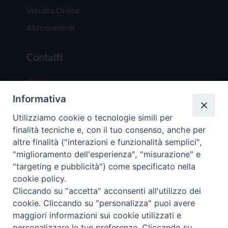
Vendita Online
Abbonamenti
Contatti
Chi Siamo
Informativa
Redazione
Scrivici
Utilizziamo cookie o tecnologie simili per
finalità tecniche e, con il tuo consenso, anche per
altre finalità ("interazioni e funzionalità semplici",
"miglioramento dell'esperienza", "misurazione" e
"targeting e pubblicità") come specificato nella
cookie policy.
Copyright © 2019 - Tutti i diritti riservati - Vit
Cliccando su "accetta" acconsenti all'utilizzo dei
Trentina Editrice
cookie. Cliccando su "personalizza" puoi avere
maggiori informazioni sui cookie utilizzati e
Privacy Policy
personalizzare le tue preferenze. Cliccando su