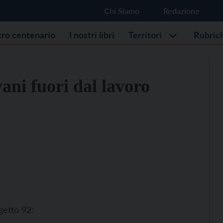
Chi Siamo
Redazione
stro centenario
I nostri libri
Territori
Rubric
ani fuori dal lavoro
getto 92: