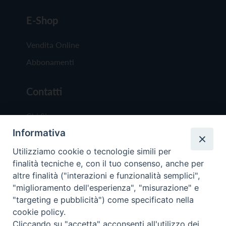
E-Shop
Vendita Online
Abbonamenti
Contatti
Chi Siamo
Informativa
Redazione
Scrivici
Utilizziamo cookie o tecnologie simili per
finalità tecniche e, con il tuo consenso, anche per
altre finalità ("interazioni e funzionalità semplici",
"miglioramento dell'esperienza", "misurazione" e
"targeting e pubblicità") come specificato nella
cookie policy.
Copyright © 2019 - Tutti i diritti riservati - Vit
Cliccando su "accetta" acconsenti all'utilizzo dei