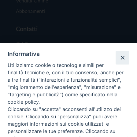
Vendita Online
Abbonamenti
Contatti
Chi Siamo
Informativa
Redazione
Scrivici
Utilizziamo cookie o tecnologie simili per
finalità tecniche e, con il tuo consenso, anche per
altre finalità ("interazioni e funzionalità semplici",
"miglioramento dell'esperienza", "misurazione" e
"targeting e pubblicità") come specificato nella
cookie policy.
Copyright © 2019 - Tutti i diritti riservati - Vit
Cliccando su "accetta" acconsenti all'utilizzo dei
Trentina Editrice
cookie. Cliccando su "personalizza" puoi avere
maggiori informazioni sui cookie utilizzati e
Privacy Policy
personalizzare le tue preferenze. Cliccando su
Torna all'inizi