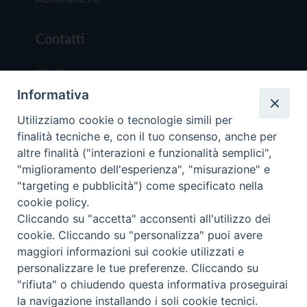
Contatti
Chi Siamo
Informativa
Redazione
Scrivici
Utilizziamo cookie o tecnologie simili per
finalità tecniche e, con il tuo consenso, anche per
altre finalità ("interazioni e funzionalità semplici",
"miglioramento dell'esperienza", "misurazione" e
"targeting e pubblicità") come specificato nella
cookie policy.
Copyright © 2019 - Tutti i diritti riservati - Vit
Cliccando su "accetta" acconsenti all'utilizzo dei
Trentina Editrice
cookie. Cliccando su "personalizza" puoi avere
maggiori informazioni sui cookie utilizzati e
Privacy Policy
personalizzare le tue preferenze. Cliccando su
Torna all'inizi
"rifiuta" o chiudendo questa informativa proseguirai
la navigazione installando i soli cookie tecnici.