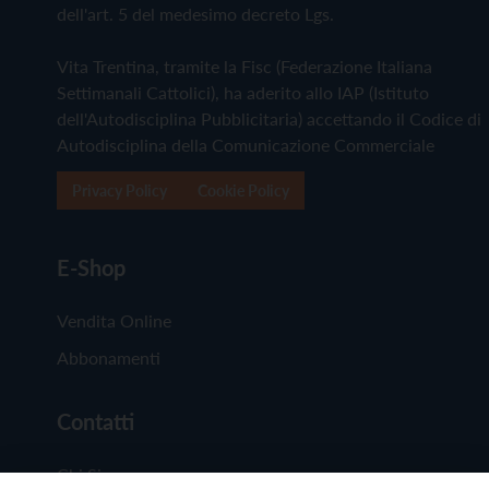
dell'art. 5 del medesimo decreto Lgs.
Vita Trentina, tramite la Fisc (Federazione Italiana
Settimanali Cattolici), ha aderito allo IAP (Istituto
dell'Autodisciplina Pubblicitaria) accettando il Codice di
Autodisciplina della Comunicazione Commerciale
Privacy Policy
Cookie Policy
E-Shop
Vendita Online
Abbonamenti
Contatti
Chi Siamo