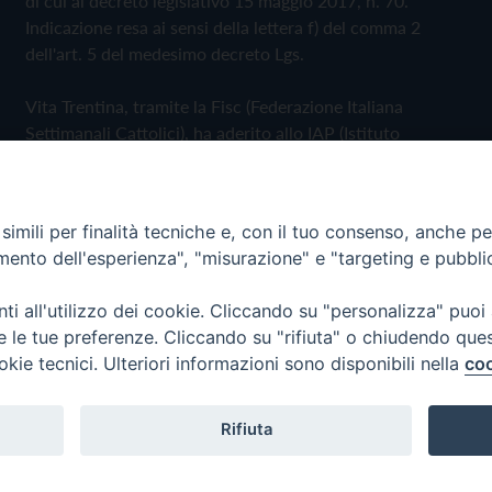
di cui al decreto legislativo 15 maggio 2017, n. 70.
Indicazione resa ai sensi della lettera f) del comma 2
dell'art. 5 del medesimo decreto Lgs.
Vita Trentina, tramite la Fisc (Federazione Italiana
Settimanali Cattolici), ha aderito allo IAP (Istituto
dell'Autodisciplina Pubblicitaria) accettando il Codice di
Autodisciplina della Comunicazione Commerciale
imili per finalità tecniche e, con il tuo consenso, anche per 
Privacy Policy
Cookie Policy
amento dell'esperienza", "misurazione" e "targeting e pubbli
i all'utilizzo dei cookie. Cliccando su "personalizza" puoi
 Trentina Editrice
re le tue preferenze. Cliccando su "rifiuta" o chiudendo que
okie tecnici. Ulteriori informazioni sono disponibili nella
coo
Rifiuta