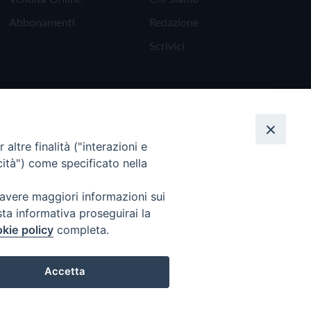
Abbonamenti
Redazione
Scrivici
altre finalità ("interazioni e
cità") come specificato nella
 avere maggiori informazioni sui
sta informativa proseguirai la
kie policy
completa.
Torna all'inizio
Accetta
Preferenze Cookie