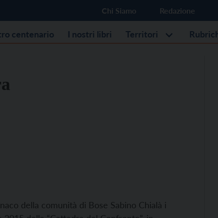
Chi Siamo
Redazione
stro centenario
I nostri libri
Territori
Rubric
ra
naco della comunità di Bose Sabino Chialà i