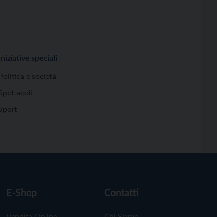
Iniziative speciali
Politica e società
Spettacoli
Sport
E-Shop
Contatti
Vendita Online
Chi Siamo