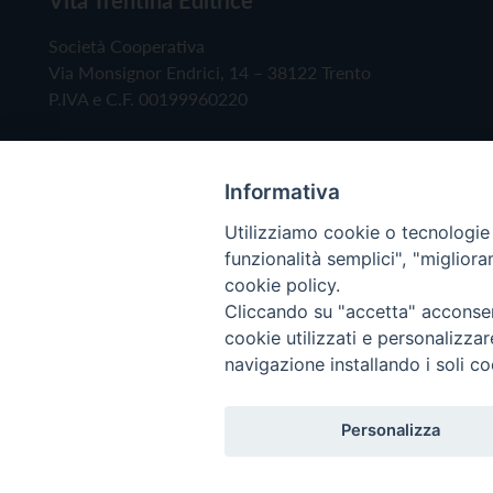
Società Cooperativa
Via Monsignor Endrici, 14 – 38122 Trento
P.IVA e C.F. 00199960220
Informativa
Utilizziamo cookie o tecnologie s
funzionalità semplici", "miglior
cookie policy.
Cliccando su "accetta" acconsent
Copyright © 2019 - Tutti i diritti riservati - Vita
cookie utilizzati e personalizza
navigazione installando i soli co
Privacy Policy
Personalizza