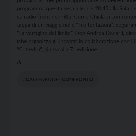
protagonisti del primo appuntamento dell’edizione
programma questa sera alle ore 20.45 alla Sala de
su radio Trentino inBlu.
Curi e Chialà si confront
tappa di un viaggio nelle “Tre tentazioni”. Seguiran
“La vertigine del limite”.
Don Andrea Decarli, diret
(che organizza gli incontri in collaborazione con l’U
“Cattedra”, giunta alla 7a edizione:
di
#CATTEDRA DEL CONFRONTO