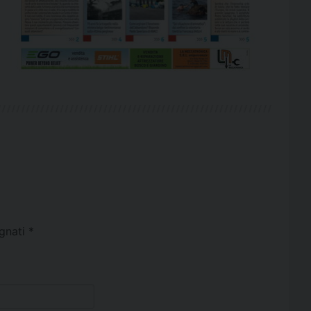
egnati
*