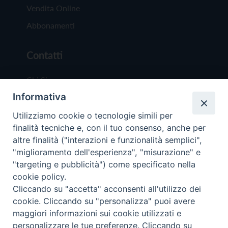
Vendita Online
Abbonamenti
Contatti
Chi Siamo
Informativa
Redazione
Scrivici
Utilizziamo cookie o tecnologie simili per
finalità tecniche e, con il tuo consenso, anche per
altre finalità ("interazioni e funzionalità semplici",
"miglioramento dell'esperienza", "misurazione" e
"targeting e pubblicità") come specificato nella
cookie policy.
Copyright © 2019 - Tutti i diritti riservati - Vit
Cliccando su "accetta" acconsenti all'utilizzo dei
Trentina Editrice
cookie. Cliccando su "personalizza" puoi avere
maggiori informazioni sui cookie utilizzati e
Privacy Policy
personalizzare le tue preferenze. Cliccando su