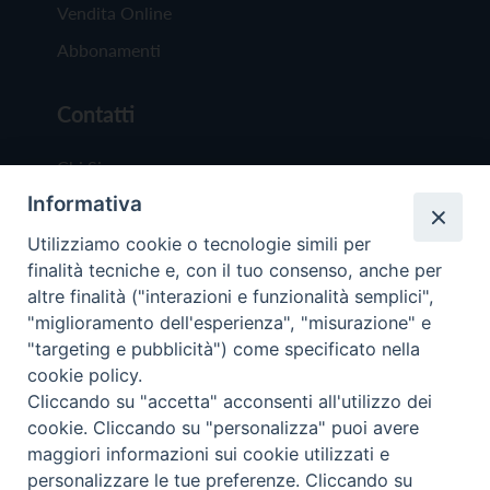
Vendita Online
Abbonamenti
Contatti
Chi Siamo
Informativa
Redazione
Scrivici
Utilizziamo cookie o tecnologie simili per
finalità tecniche e, con il tuo consenso, anche per
altre finalità ("interazioni e funzionalità semplici",
"miglioramento dell'esperienza", "misurazione" e
"targeting e pubblicità") come specificato nella
cookie policy.
Copyright © 2019 - Tutti i diritti riservati - Vit
Cliccando su "accetta" acconsenti all'utilizzo dei
Trentina Editrice
cookie. Cliccando su "personalizza" puoi avere
maggiori informazioni sui cookie utilizzati e
Privacy Policy
personalizzare le tue preferenze. Cliccando su