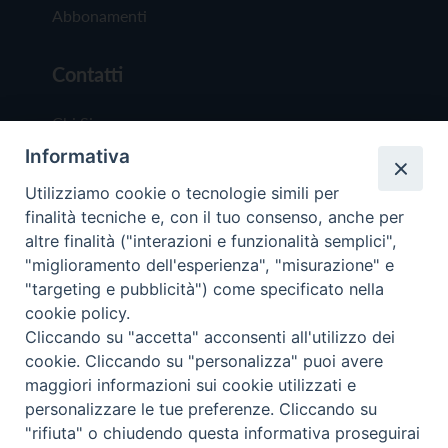
Abbonamenti
Contatti
Chi Siamo
Informativa
Redazione
Scrivici
Utilizziamo cookie o tecnologie simili per
finalità tecniche e, con il tuo consenso, anche per
altre finalità ("interazioni e funzionalità semplici",
"miglioramento dell'esperienza", "misurazione" e
"targeting e pubblicità") come specificato nella
cookie policy.
Copyright © 2019 - Tutti i diritti riservati - Vit
Cliccando su "accetta" acconsenti all'utilizzo dei
Trentina Editrice
cookie. Cliccando su "personalizza" puoi avere
maggiori informazioni sui cookie utilizzati e
Privacy Policy
personalizzare le tue preferenze. Cliccando su
Torna all'inizi
"rifiuta" o chiudendo questa informativa proseguirai