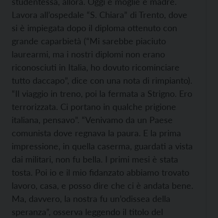
studentessa, allora. Oggi è moglie e madre.
Lavora all’ospedale “S. Chiara” di Trento, dove
si è impiegata dopo il diploma ottenuto con
grande caparbietà (“Mi sarebbe piaciuto
laurearmi, ma i nostri diplomi non erano
riconosciuti in Italia, ho dovuto ricominciare
tutto daccapo”, dice con una nota di rimpianto).
“Il viaggio in treno, poi la fermata a Strigno. Ero
terrorizzata. Ci portano in qualche prigione
italiana, pensavo”. “Venivamo da un Paese
comunista dove regnava la paura. E la prima
impressione, in quella caserma, guardati a vista
dai militari, non fu bella. I primi mesi è stata
tosta. Poi io e il mio fidanzato abbiamo trovato
lavoro, casa, e posso dire che ci è andata bene.
Ma, davvero, la nostra fu un’odissea della
speranza”, osserva leggendo il titolo del