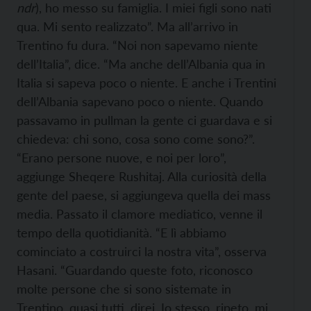
ndr
), ho messo su famiglia. I miei figli sono nati
qua. Mi sento realizzato”. Ma all’arrivo in
Trentino fu dura. “Noi non sapevamo niente
dell’Italia”, dice. “Ma anche dell’Albania qua in
Italia si sapeva poco o niente. E anche i Trentini
dell’Albania sapevano poco o niente. Quando
passavamo in pullman la gente ci guardava e si
chiedeva: chi sono, cosa sono come sono?”.
“Erano persone nuove, e noi per loro”,
aggiunge Sheqere Rushitaj. Alla curiosità della
gente del paese, si aggiungeva quella dei mass
media. Passato il clamore mediatico, venne il
tempo della quotidianità. “E lì abbiamo
cominciato a costruirci la nostra vita”, osserva
Hasani. “Guardando queste foto, riconosco
molte persone che si sono sistemate in
Trentino, quasi tutti, direi. Io stesso, ripeto, mi