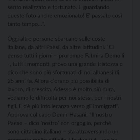
sento realizzato e fortunato. E guardando
queste foto anche emozionato! E’ passato così
tanto tempo…”.
Oggi altre persone sbarcano sulle coste
italiane, da altri Paesi, da altre latitudini. “Ci
penso tutti i giorni – prorompe Fatmira Demolli
-, tutti i momenti, provo una grande tristezza e
dico che sono più sfortunati di noi albanesi di
25 anni fa. Allora c'erano più possibilità di
lavoro, di crescita. Adesso è molto più dura,
vediamo le difficoltà per noi stessi, per i nostri
figli. E c’è più intolleranza verso gli immigrati”.
Approva col capo Demir Hasani: “Il nostro
Paese – dico 'nostro' con orgoglio, perché
sono cittadino italiano – sta attraversando un
momento molto difficile. Ho due figli, uno ha