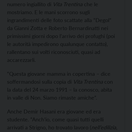
numero ingiallito di
Vita Trentina
che le
mostriamo. E le mani scorrono sugli
ingrandimenti delle foto scattate alla “Degol”
da Gianni Zotta e Roberto Bernardinatti nei
primissimi giorni dopo l’arrivo dei profughi (poi
le autorità impedirono qualunque contatto),
rallentano sui volti riconosciuti, quasi ad
accarezzarli.
“Questa giovane mamma in copertina – dice
soffermandosi sulla copia di
Vita Trentina
con
la data del 24 marzo 1991 – la conosco, abita
in valle di Non. Siamo rimaste amiche”.
Anche Demir Hasani era giovane ed era
studente. “Anch’io, come quasi tutti quelli
arrivati a Strigno, ho trovato lavoro (
nell’edilizia,