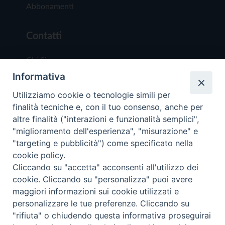
Abbonamenti
Contatti
Chi Siamo
Informativa
Redazione
Scrivici
Utilizziamo cookie o tecnologie simili per
finalità tecniche e, con il tuo consenso, anche per
altre finalità ("interazioni e funzionalità semplici",
"miglioramento dell'esperienza", "misurazione" e
"targeting e pubblicità") come specificato nella
cookie policy.
Copyright © 2019 - Tutti i diritti riservati - Vit
Cliccando su "accetta" acconsenti all'utilizzo dei
Trentina Editrice
cookie. Cliccando su "personalizza" puoi avere
maggiori informazioni sui cookie utilizzati e
Privacy Policy
personalizzare le tue preferenze. Cliccando su
Torna all'inizi
"rifiuta" o chiudendo questa informativa proseguirai