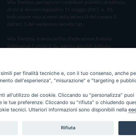
Vita Trentina percepisce i contributi pubblici all'editoria
di cui al decreto legislativo 15 maggio 2017, n. 70.
Indicazione resa ai sensi della lettera f) del comma 2
dell'art. 5 del medesimo decreto Lgs.
Vita Trentina, tramite la Fisc (Federazione Italiana
Settimanali Cattolici), ha aderito allo IAP (Istituto
dell'Autodisciplina Pubblicitaria) accettando il Codice di
Autodisciplina della Comunicazione Commerciale
imili per finalità tecniche e, con il tuo consenso, anche per 
Privacy Policy
Cookie Policy
amento dell'esperienza", "misurazione" e "targeting e pubbli
i all'utilizzo dei cookie. Cliccando su "personalizza" puoi
 Trentina Editrice
re le tue preferenze. Cliccando su "rifiuta" o chiudendo que
okie tecnici. Ulteriori informazioni sono disponibili nella
coo
Rifiuta