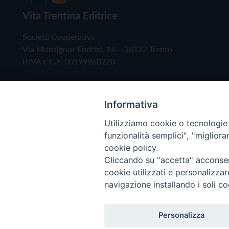
Vita Trentina Editrice
Società Cooperativa
Via Monsignor Endrici, 14 – 38122 Trento
P.IVA e C.F. 00199960220
Informativa
Utilizziamo cookie o tecnologie s
funzionalità semplici", "miglior
cookie policy.
Cliccando su "accetta" acconsent
Copyright © 2019 - Tutti i diritti riservati - Vita
cookie utilizzati e personalizza
navigazione installando i soli co
Privacy Policy
Personalizza