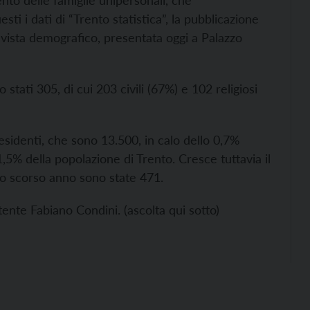
ento delle famiglie unipersonali, che
ti i dati di “Trento statistica”, la pubblicazione
i vista demografico, presentata oggi a Palazzo
tati 305, di cui 203 civili (67%) e 102 religiosi
 residenti, che sono 13.500, in calo dello 0,7%
,5% della popolazione di Trento. Cresce tuttavia il
 lo scorso anno sono state 471.
te Fabiano Condini. (ascolta qui sotto)