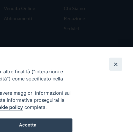
Vendita Online
Chi Siamo
Abbonamenti
Redazione
Scrivici
altre finalità ("interazioni e
cità") come specificato nella
 avere maggiori informazioni sui
sta informativa proseguirai la
kie policy
completa.
Torna all'inizio
Accetta