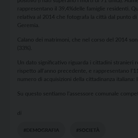
positivo (i nati superano i morti di 71 unità). Aum
rappresentano il 39,4%delle famiglie residenti. Ques
relativa al 2014 che fotografa la città dal punto d
Geremia.
Calano dei matrimoni, che nel corso del 2014 sono s
(33%).
Un dato significativo riguarda i cittadini stranieri
rispetto all’anno precedente, e rappresentano l’11
numero di acquisizioni della cittadinanza italiana:
Su questo sentiamo l’assessore comunale competen
di
#DEMOGRAFIA
#SOCIETÀ