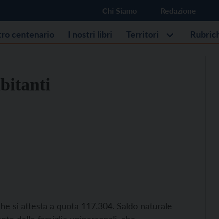
Chi Siamo
Redazione
stro centenario
I nostri libri
Territori
Rubric
bitanti
che si attesta a quota 117.304. Saldo naturale