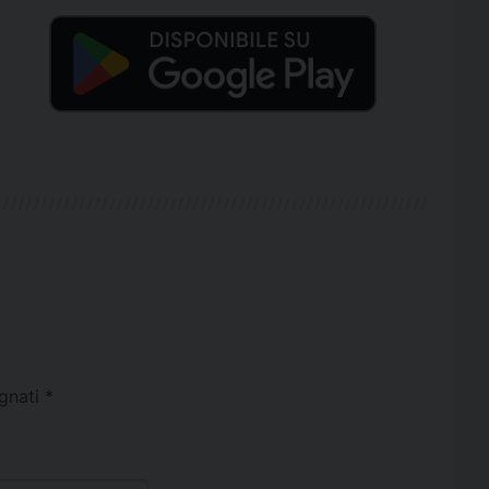
egnati
*