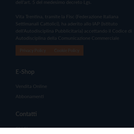
dell'art. 5 del medesimo decreto Lgs.
Vita Trentina, tramite la Fisc (Federazione Italiana
Settimanali Cattolici), ha aderito allo IAP (Istituto
dell'Autodisciplina Pubblicitaria) accettando il Codice di
Autodisciplina della Comunicazione Commerciale
Privacy Policy
Cookie Policy
E-Shop
Vendita Online
Abbonamenti
Contatti
Chi Siamo