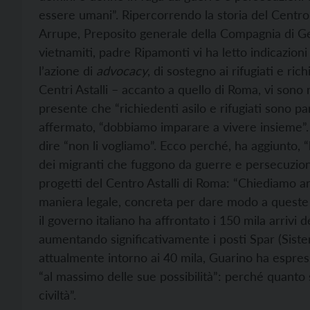
essere umani”. Ripercorrendo la storia del Centro A
Arrupe, Preposito generale della Compagnia di Ges
vietnamiti, padre Ripamonti vi ha letto indicazioni
l’azione di
advocacy
, di sostegno ai rifugiati e rich
Centri Astalli – accanto a quello di Roma, vi son
presente che “richiedenti asilo e rifugiati sono par
affermato, “dobbiamo imparare a vivere insieme”. 
dire “non li vogliamo”. Ecco perché, ha aggiunto, “l’
dei migranti che fuggono da guerre e persecuzioni
progetti del Centro Astalli di Roma: “Chiediamo an
maniera legale, concreta per dare modo a queste 
il governo italiano ha affrontato i 150 mila arrivi
aumentando significativamente i posti Spar (Sistema
attualmente intorno ai 40 mila, Guarino ha espress
“al massimo delle sue possibilità”: perché quanto 
civiltà”.