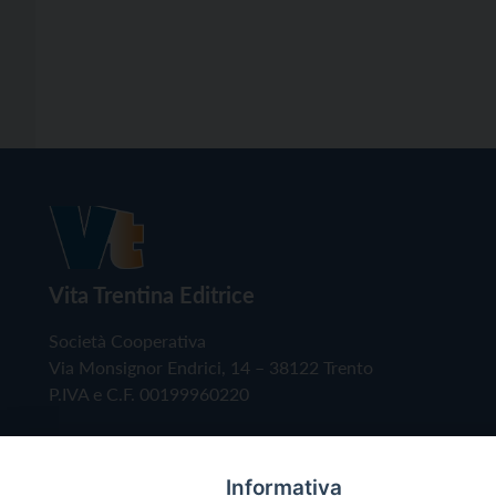
Vita Trentina Editrice
Società Cooperativa
Via Monsignor Endrici, 14 – 38122 Trento
P.IVA e C.F. 00199960220
Informativa