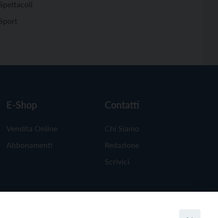
Spettacoli
Sport
E-Shop
Contatti
Vendita Online
Chi Siamo
Abbonamenti
Redazione
Scrivici