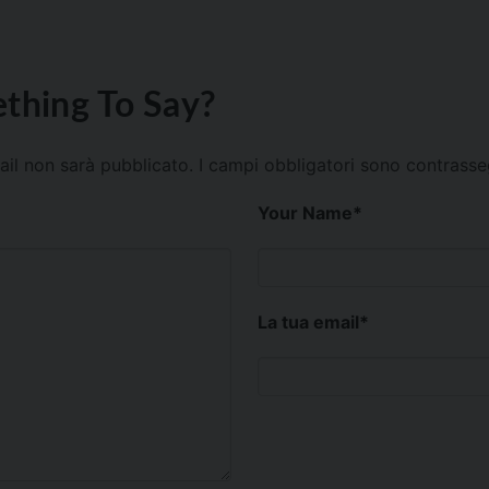
thing To Say?
mail non sarà pubblicato.
I campi obbligatori sono contrass
Your Name
*
La tua email
*