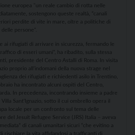
ione europea "un reale cambio di rotta nelle
diatamente, sostengono queste realtà, “canali
riori perdite di vite in mare, oltre a politiche di
à delle persone".
e ai rifugiati di arrivare in sicurezza, fermando le
raffico di esseri umani”, ha ribadito, sulla stessa
i, presidente del Centro Astalli di Roma. In visita
azio proprio all’indomani della nuova strage nel
lienza dei rifugiati e richiedenti asilo in Trentino,
raio ha incontrato alcuni ospiti del Centro,
rda. In precedenza, incontrando insieme a padre
lla Sant’Ignazio, sotto il cui ombrello opera il
tampa locale per un confronto sul tema delle
re del Jesuit Refugee Service (JRS) Italia – aveva
mediata” di canali umanitari sicuri “che evitino a
rischiare la vita affidandosi a trafficanti di