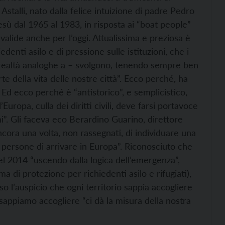
stalli, nato dalla felice intuizione di padre Pedro
ù dal 1965 al 1983, in risposta ai “boat people”
 valide anche per l’oggi. Attualissima e preziosa è
iedenti asilo e di pressione sulle istituzioni, che i
o realtà analoghe a – svolgono, tenendo sempre ben
te della vita delle nostre città”. Ecco perché, ha
Ed ecco perché è “antistorico”, e semplicistico,
Europa, culla dei diritti civili, deve farsi portavoce
”. Gli faceva eco Berardino Guarino, direttore
cora una volta, non rassegnati, di individuare una
persone di arrivare in Europa”. Riconosciuto che
 del 2014 “uscendo dalla logica dell’emergenza”,
 di protezione per richiedenti asilo e rifugiati),
o l’auspicio che ogni territorio sappia accogliere
sappiamo accogliere “ci dà la misura della nostra