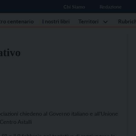
Chi Siamo
Redazione
stro centenario
I nostri libri
Territori
Rubric
ativo
iazioni chiedeno al Governo italiano e all‘Unione
Centro Astalli