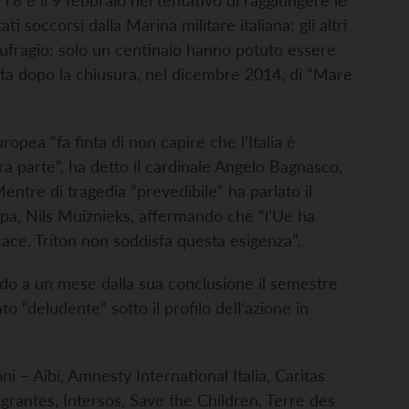
l’8 e il 9 febbraio nel tentativo di raggiungere le
ti soccorsi dalla Marina militare italiana; gli altri
ufragio: solo un centinaio hanno potuto essere
vviata dopo la chiusura, nel dicembre 2014, di “Mare
opea “fa finta di non capire che l’Italia è
a parte”, ha detto il cardinale Angelo Bagnasco,
entre di tragedia “prevedibile” ha parlato il
opa, Nils Muiznieks, affermando che “l’Ue ha
cace. Triton non soddisfa questa esigenza”.
ndo a un mese dalla sua conclusione il semestre
o “deludente” sotto il profilo dell’azione in
i – Aibi, Amnesty International Italia, Caritas
grantes, Intersos, Save the Children, Terre des