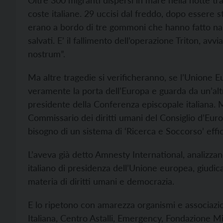
Oltre 300 migranti dispersi in mare nella notte tra 
coste italiane. 29 uccisi dal freddo, dopo essere sta
erano a bordo di tre gommoni che hanno fatto na
salvati. E’ il fallimento dell’operazione Triton, a
nostrum”.
Ma altre tragedie si verificheranno, se l’Unione Eur
veramente la porta dell’Europa e guarda da un’altr
presidente della Conferenza episcopale italiana. M
Commissario dei diritti umani del Consiglio d’Eur
bisogno di un sistema di ‘Ricerca e Soccorso’ effi
L’aveva già detto Amnesty International, analizza
italiano di presidenza dell’Unione europea, giudicat
materia di diritti umani e democrazia.
E lo ripetono con amarezza organismi e associazion
Italiana, Centro Astalli, Emergency, Fondazione Mi