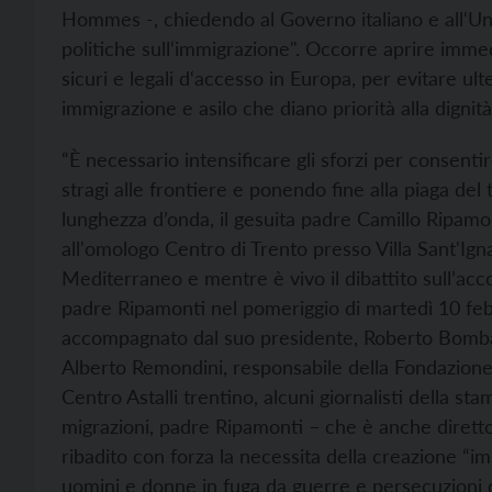
Hommes -, chiedendo al Governo italiano e all‘Un
politiche sull‘immigrazione". Occorre aprire imme
sicuri e legali d‘accesso in Europa, per evitare ulte
immigrazione e asilo che diano priorità alla dignit
“È necessario intensificare gli sforzi per consentir
stragi alle frontiere e ponendo fine alla piaga del t
lunghezza d’onda, il gesuita padre Camillo Ripamont
all'omologo Centro di Trento presso Villa Sant'Ign
Mediterraneo e mentre è vivo il dibattito sull’accog
padre Ripamonti nel pomeriggio di martedì 10 febb
accompagnato dal suo presidente, Roberto Bomba
Alberto Remondini, responsabile della Fondazione Vi
Centro Astalli trentino, alcuni giornalisti della s
migrazioni, padre Ripamonti – che è anche diretto
ribadito con forza la necessita della creazione “im
uomini e donne in fuga da guerre e persecuzioni di 