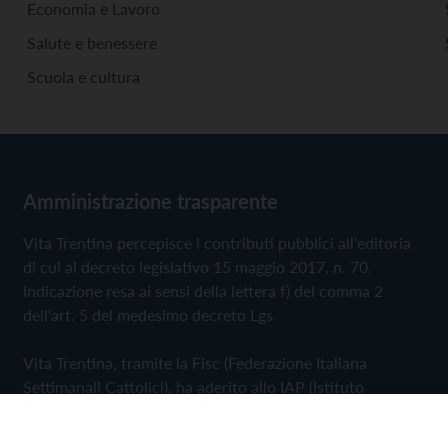
Economia e Lavoro
Salute e benessere
Scuola e cultura
Amministrazione trasparente
Vita Trentina percepisce i contributi pubblici all'editoria
di cui al decreto legislativo 15 maggio 2017, n. 70.
Indicazione resa ai sensi della lettera f) del comma 2
dell'art. 5 del medesimo decreto Lgs.
Vita Trentina, tramite la Fisc (Federazione Italiana
Settimanali Cattolici), ha aderito allo IAP (Istituto
dell'Autodisciplina Pubblicitaria) accettando il Codice di
Autodisciplina della Comunicazione Commerciale