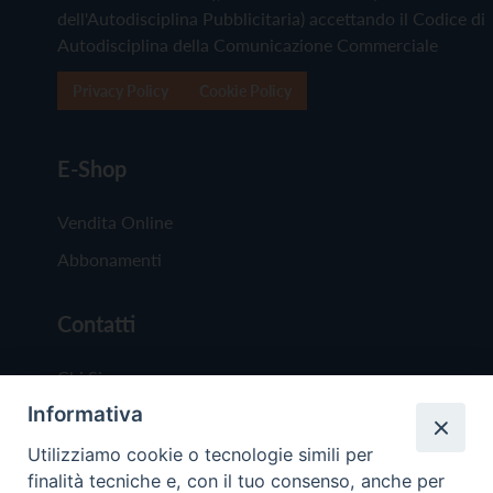
dell'Autodisciplina Pubblicitaria) accettando il Codice di
Autodisciplina della Comunicazione Commerciale
Privacy Policy
Cookie Policy
E-Shop
Vendita Online
Abbonamenti
Contatti
Chi Siamo
Informativa
Redazione
Scrivici
Utilizziamo cookie o tecnologie simili per
finalità tecniche e, con il tuo consenso, anche per