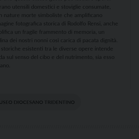
rano utensili domestici e stoviglie consumate,
in nature morte simboliste che amplificano
gine fotografica storica di Rodolfo Rensi, anche
plifica un fragile frammento di memoria, un
na dei nostri nonni così carica di pacata dignità.
 storiche esistenti tra le diverse opere intende
nda sul senso del cibo e del nutrimento, sia esso
iano.
USEO DIOCESANO TRIDENTINO