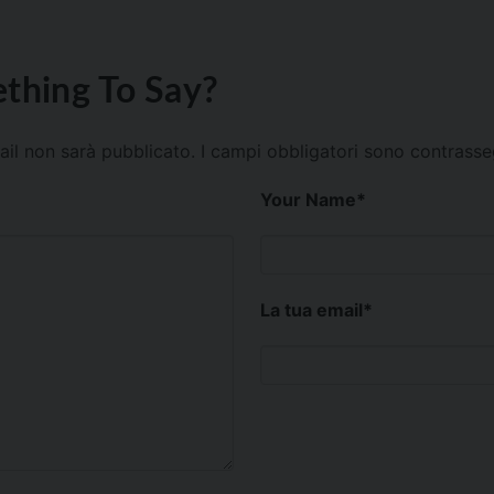
thing To Say?
mail non sarà pubblicato.
I campi obbligatori sono contrass
Your Name
*
La tua email
*