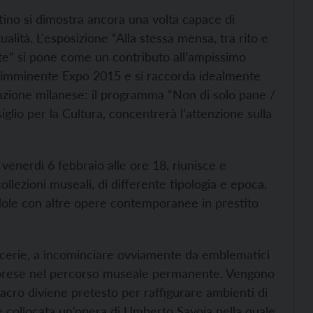
ino si dimostra ancora una volta capace di
ttualità. L'esposizione “Alla stessa mensa, tra rito e
arte” si pone come un contributo all’ampissimo
ai imminente Expo 2015 e si raccorda idealmente
tazione milanese: il programma “Non di solo pane /
glio per la Cultura, concentrerà l’attenzione sulla
venerdì 6 febbraio alle ore 18, riunisce e
ollezioni museali, di differente tipologia e epoca,
andole con altre opere contemporanee in prestito
ficerie, a incominciare ovviamente da emblematici
omprese nel percorso museale permanente. Vengono
a sacro diviene pretesto per raffigurare ambienti di
 è collocata un’opera di Umberto Savoia nella quale