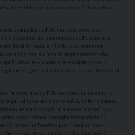
pretazione del pasto consumato da Cristo prima
acconti evangelici dell’Ultima cena sono due:
) e l’istituzione del sacramento dell’Eucarestia
ossibilità di fermarsi a riflettere su numerosi
ia via elaborato, sull’analisi degli elementi che
mplificativo: le vivande e le stoviglie poste in
tteggiamenti, gesti ed espressioni, le architetture di
rare l’iconografia dell’Ultima cena ma insieme, e
e legati al tema della convivialità, della relazione,
otidiano, lo stare seduti “alla stessa mensa” può
attro sono intense immagini fotografiche in
se di riposo del Trentino pochi anni or sono
ine che questo stesso gesto può lasciare aperti.