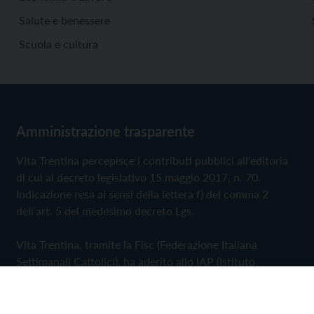
Salute e benessere
Scuola e cultura
Amministrazione trasparente
Vita Trentina percepisce i contributi pubblici all'editoria
di cui al decreto legislativo 15 maggio 2017, n. 70.
Indicazione resa ai sensi della lettera f) del comma 2
dell'art. 5 del medesimo decreto Lgs.
Vita Trentina, tramite la Fisc (Federazione Italiana
Settimanali Cattolici), ha aderito allo IAP (Istituto
dell'Autodisciplina Pubblicitaria) accettando il Codice di
Autodisciplina della Comunicazione Commerciale