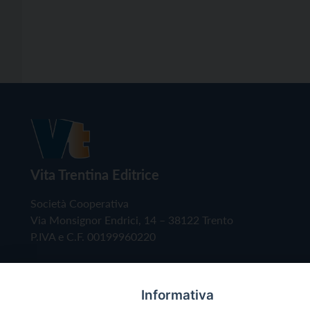
Vita Trentina Editrice
Società Cooperativa
Via Monsignor Endrici, 14 – 38122 Trento
P.IVA e C.F. 00199960220
Informativa