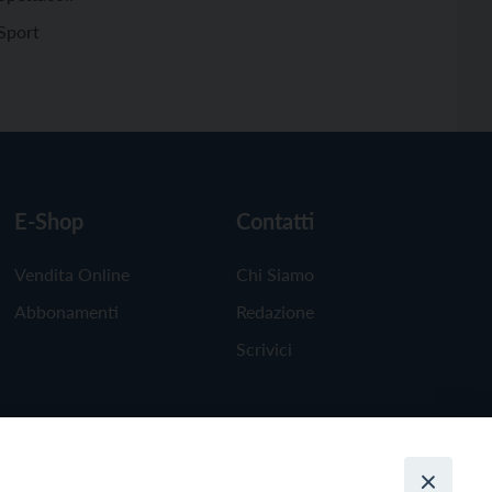
Sport
E-Shop
Contatti
Vendita Online
Chi Siamo
Abbonamenti
Redazione
Scrivici