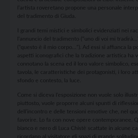
l’artista roveretano propone una personale inter
del tradimento di Giuda.
I grandi temi mistici e simbolici evidenziati nei r
l’annuncio del tradimento (“uno di voi mi tradirà…”
(“questo è il mio corpo…”). Ad essi si affianca la p
aspetti iconografici che la tradizione artistica ha v
connotano la scena ed il loro valore simbolico, ese
tavola, le caratteristiche dei protagonisti, i loro a
sfondo e contesto, la luce.
Come si diceva l’esposizione non vuole solo illust
piuttosto, vuole proporre alcuni spunti di riflession
dell’incontro e delle tensioni emotive che, nel qu
favorire. Lo fa con nove opere contemporanee. Qu
bianco e nero di Luca Chistè scattate in alcune ca
ricordano al visitatore gli spazi di grande solitud