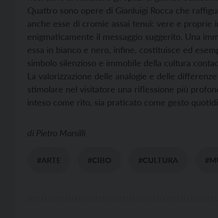
Quattro sono opere di Gianluigi Rocca che raffigu
anche esse di cromie assai tenui: vere e proprie 
enigmaticamente il messaggio suggerito. Una imma
essa in bianco e nero, infine, costituisce ed esem
simbolo silenzioso e immobile della cultura contadi
La valorizzazione delle analogie e delle differenze
stimolare nel visitatore una riflessione più profo
inteso come rito, sia praticato come gesto quotid
di
Pietro Marsilli
#ARTE
#CIBO
#CULTURA
#M