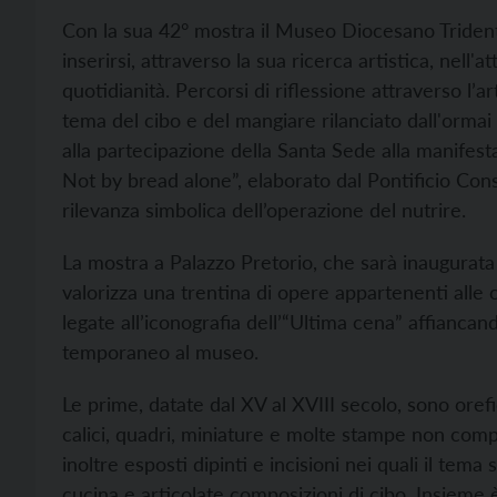
Con la sua 42° mostra il Museo Diocesano Trident
inserirsi, attraverso la sua ricerca artistica, nell'a
quotidianità. Percorsi di riflessione attraverso l’
tema del cibo e del mangiare rilanciato dall'orm
alla partecipazione della Santa Sede alla manifes
Not by bread alone”, elaborato dal Pontificio Consi
rilevanza simbolica dell’operazione del nutrire.
La mostra a Palazzo Pretorio, che sarà inaugurata 
valorizza una trentina di opere appartenenti alle c
legate all’iconografia dell’“Ultima cena” affianc
temporaneo al museo.
Le prime, datate dal XV al XVIII secolo, sono ore
calici, quadri, miniature e molte stampe non c
inoltre esposti dipinti e incisioni nei quali il tem
cucina e articolate composizioni di cibo. Insieme