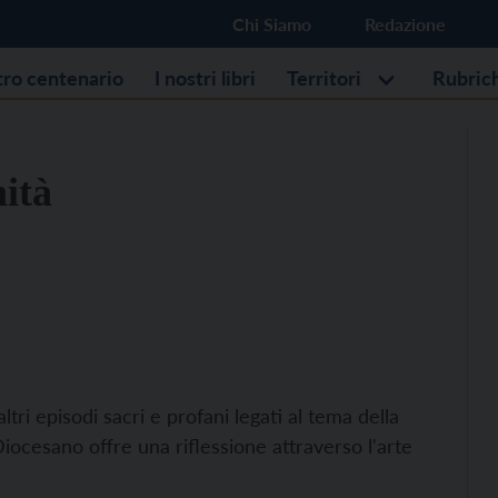
Chi Siamo
Redazione
stro centenario
I nostri libri
Territori
Rubric
nità
ri episodi sacri e profani legati al tema della
ocesano offre una riflessione attraverso l'arte