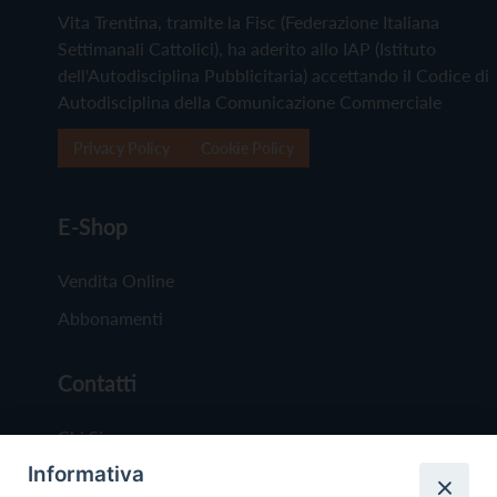
Vita Trentina, tramite la Fisc (Federazione Italiana
Settimanali Cattolici), ha aderito allo IAP (Istituto
dell'Autodisciplina Pubblicitaria) accettando il Codice di
Autodisciplina della Comunicazione Commerciale
Privacy Policy
Cookie Policy
E-Shop
Vendita Online
Abbonamenti
Contatti
Chi Siamo
Informativa
Redazione