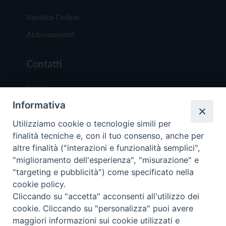
Vendita Online
Abbonamenti
Contatti
Chi Siamo
Informativa
Redazione
Scrivici
Utilizziamo cookie o tecnologie simili per
finalità tecniche e, con il tuo consenso, anche per
altre finalità ("interazioni e funzionalità semplici",
"miglioramento dell'esperienza", "misurazione" e
"targeting e pubblicità") come specificato nella
cookie policy.
Copyright © 2019 - Tutti i diritti riservati - Vit
Cliccando su "accetta" acconsenti all'utilizzo dei
Trentina Editrice
cookie. Cliccando su "personalizza" puoi avere
maggiori informazioni sui cookie utilizzati e
Privacy Policy