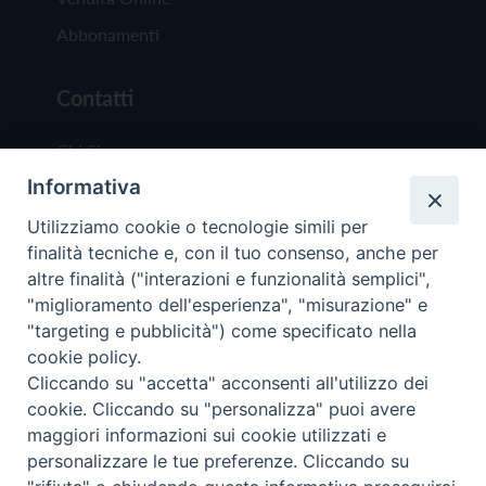
Abbonamenti
Contatti
Chi Siamo
Informativa
Redazione
Scrivici
Utilizziamo cookie o tecnologie simili per
finalità tecniche e, con il tuo consenso, anche per
altre finalità ("interazioni e funzionalità semplici",
"miglioramento dell'esperienza", "misurazione" e
"targeting e pubblicità") come specificato nella
cookie policy.
Copyright © 2019 - Tutti i diritti riservati - Vit
Cliccando su "accetta" acconsenti all'utilizzo dei
Trentina Editrice
cookie. Cliccando su "personalizza" puoi avere
maggiori informazioni sui cookie utilizzati e
Privacy Policy
personalizzare le tue preferenze. Cliccando su
Torna all'inizi