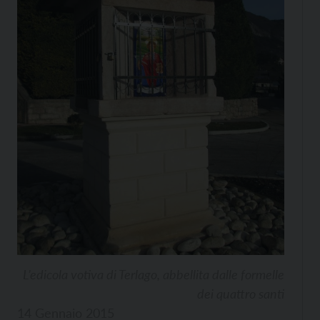
L’edicola votiva di Terlago, abbellita dalle formelle
dei quattro santi
14 Gennaio 2015