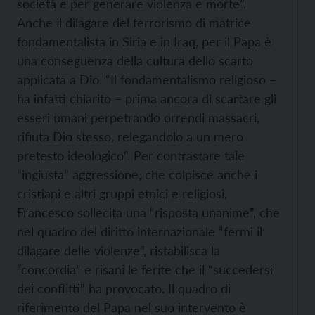
società e per generare violenza e morte”.
Anche il dilagare del terrorismo di matrice
fondamentalista in Siria e in Iraq, per il Papa è
una conseguenza della cultura dello scarto
applicata a Dio. “Il fondamentalismo religioso –
ha infatti chiarito – prima ancora di scartare gli
esseri umani perpetrando orrendi massacri,
rifiuta Dio stesso, relegandolo a un mero
pretesto ideologico”. Per contrastare tale
“ingiusta” aggressione, che colpisce anche i
cristiani e altri gruppi etnici e religiosi,
Francesco sollecita una “risposta unanime”, che
nel quadro del diritto internazionale “fermi il
dilagare delle violenze”, ristabilisca la
“concordia” e risani le ferite che il “succedersi
dei conflitti” ha provocato. Il quadro di
riferimento del Papa nel suo intervento è