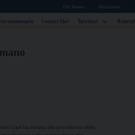
Chi Siamo
Redazione
stro centenario
I nostri libri
Territori
Rubric
a mano
rizio Lupi ha inviato alla presidenza della