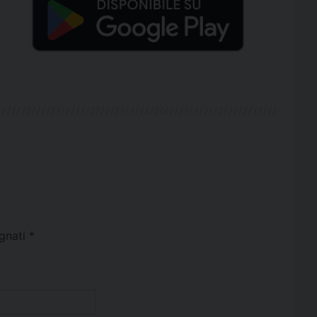
egnati
*