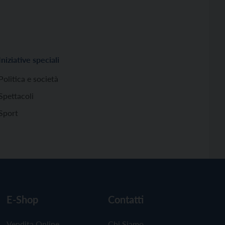
Iniziative speciali
Politica e società
Spettacoli
Sport
E-Shop
Contatti
Vendita Online
Chi Siamo