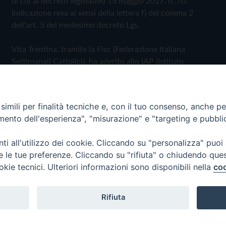
di cui al decreto legislativo 15 maggio 2017, n. 70.
Indicazione resa ai sensi della lettera f) del comma 2
dell'art. 5 del medesimo decreto Lgs.
Vita Trentina, tramite la Fisc (Federazione Italiana
Settimanali Cattolici), ha aderito allo IAP (Istituto
dell'Autodisciplina Pubblicitaria) accettando il Codice di
Autodisciplina della Comunicazione Commerciale
imili per finalità tecniche e, con il tuo consenso, anche per 
Privacy Policy
Cookie Policy
amento dell'esperienza", "misurazione" e "targeting e pubbli
i all'utilizzo dei cookie. Cliccando su "personalizza" puoi
 Trentina Editrice
re le tue preferenze. Cliccando su "rifiuta" o chiudendo que
okie tecnici. Ulteriori informazioni sono disponibili nella
coo
Rifiuta