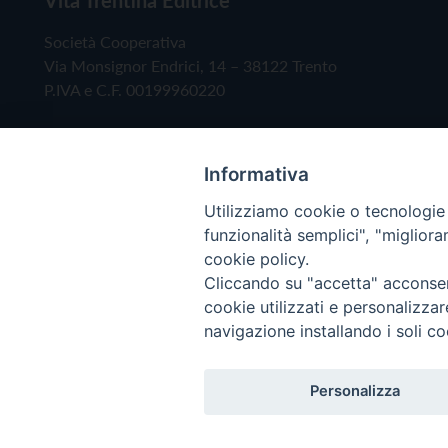
Società Cooperativa
Via Monsignor Endrici, 14 – 38122 Trento
P.IVA e C.F. 00199960220
Informativa
Utilizziamo cookie o tecnologie s
funzionalità semplici", "miglior
cookie policy.
Cliccando su "accetta" acconsent
Copyright © 2019 - Tutti i diritti riservati - Vita
cookie utilizzati e personalizza
navigazione installando i soli co
Privacy Policy
Personalizza