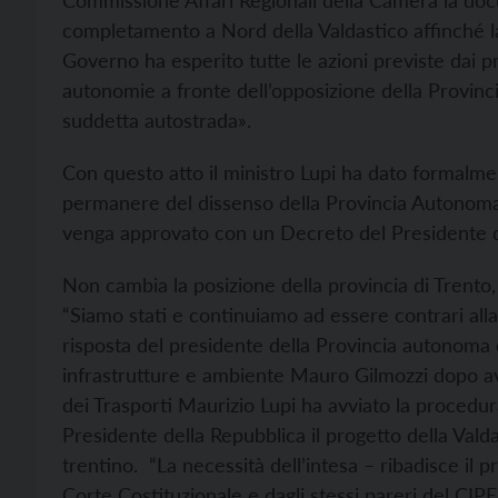
Commissione Affari Regionali della Camera la doc
completamento a Nord della Valdastico affinché l
Governo ha esperito tutte le azioni previste dai pri
autonomie a fronte dell’opposizione della Provinci
suddetta autostrada».
Con questo atto il ministro Lupi ha dato formalme
permanere del dissenso della Provincia Autonoma d
venga approvato con un Decreto del Presidente d
Non cambia la posizione della provincia di Trento
“Siamo stati e continuiamo ad essere contrari alla
risposta del presidente della Provincia autonoma d
infrastrutture e ambiente Mauro Gilmozzi dopo ave
dei Trasporti Maurizio Lupi ha avviato la procedu
Presidente della Repubblica il progetto della Vald
trentino. “La necessità dell’intesa – ribadisce il p
Corte Costituzionale e dagli stessi pareri del CI