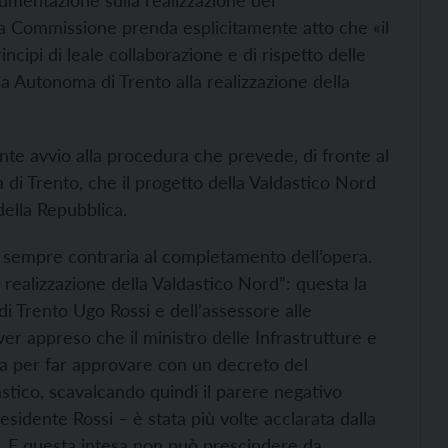
umentazione sulla realizzazione del
a Commissione prenda esplicitamente atto che «il
ncipi di leale collaborazione e di rispetto delle
a Autonoma di Trento alla realizzazione della
nte avvio alla procedura che prevede, di fronte al
i Trento, che il progetto della Valdastico Nord
ella Repubblica.
, sempre contraria al completamento dell’opera.
 realizzazione della Valdastico Nord”: questa la
i Trento Ugo Rossi e dell’assessore alle
r appreso che il ministro delle Infrastrutture e
ra per far approvare con un decreto del
astico, scavalcando quindi il parere negativo
residente Rossi – è stata più volte acclarata dalla
PE. E questa intesa non può prescindere da