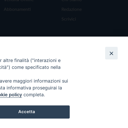
Abbonamenti
Redazione
Scrivici
altre finalità ("interazioni e
cità") come specificato nella
 avere maggiori informazioni sui
sta informativa proseguirai la
kie policy
completa.
Torna all'inizio
Accetta
Preferenze Cookie