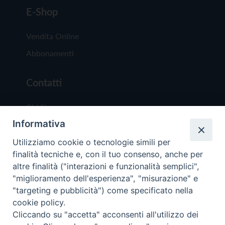
E-Shop
Vendita Online
Abbonamenti
Contatti
Chi Siamo
Informativa
Redazione
Scrivici
Utilizziamo cookie o tecnologie simili per
finalità tecniche e, con il tuo consenso, anche per
altre finalità ("interazioni e funzionalità semplici",
"miglioramento dell'esperienza", "misurazione" e
"targeting e pubblicità") come specificato nella
cookie policy.
Copyright © 2019 - Tutti i diritti riservati - Vit
Cliccando su "accetta" acconsenti all'utilizzo dei
Trentina Editrice