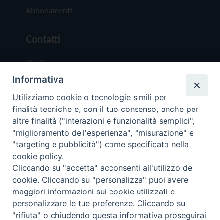
Abbonamenti
Contatti
Chi Siamo
Informativa
Redazione
Scrivici
Utilizziamo cookie o tecnologie simili per
finalità tecniche e, con il tuo consenso, anche per
altre finalità ("interazioni e funzionalità semplici",
"miglioramento dell'esperienza", "misurazione" e
"targeting e pubblicità") come specificato nella
cookie policy.
Copyright © 2019 - Tutti i diritti riservati - Vit
Cliccando su "accetta" acconsenti all'utilizzo dei
Trentina Editrice
cookie. Cliccando su "personalizza" puoi avere
maggiori informazioni sui cookie utilizzati e
Privacy Policy
personalizzare le tue preferenze. Cliccando su
Torna all'inizi
"rifiuta" o chiudendo questa informativa proseguirai