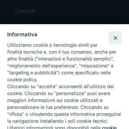
Contatti
Chi Siamo
Informativa
Redazione
Scrivici
Utilizziamo cookie o tecnologie simili per
finalità tecniche e, con il tuo consenso, anche per
altre finalità ("interazioni e funzionalità semplici",
"miglioramento dell'esperienza", "misurazione" e
"targeting e pubblicità") come specificato nella
cookie policy.
Copyright © 2019 - Tutti i diritti riservati - Vit
Cliccando su "accetta" acconsenti all'utilizzo dei
Trentina Editrice
cookie. Cliccando su "personalizza" puoi avere
maggiori informazioni sui cookie utilizzati e
Privacy Policy
personalizzare le tue preferenze. Cliccando su
Torna all'inizi
"rifiuta" o chiudendo questa informativa proseguirai
la navigazione installando i soli cookie tecnici.
Ulteriori informazioni sono disponibili nella
cookie