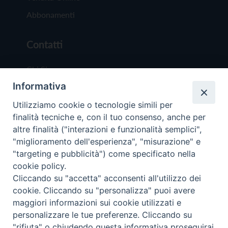
Abbonamenti
Contatti
Chi Siamo
Informativa
Redazione
Scrivici
Utilizziamo cookie o tecnologie simili per
finalità tecniche e, con il tuo consenso, anche per
altre finalità ("interazioni e funzionalità semplici",
"miglioramento dell'esperienza", "misurazione" e
"targeting e pubblicità") come specificato nella
cookie policy.
Copyright © 2019 - Tutti i diritti riservati - Vit
Cliccando su "accetta" acconsenti all'utilizzo dei
Trentina Editrice
cookie. Cliccando su "personalizza" puoi avere
maggiori informazioni sui cookie utilizzati e
Privacy Policy
personalizzare le tue preferenze. Cliccando su
Torna all'inizi
"rifiuta" o chiudendo questa informativa proseguirai