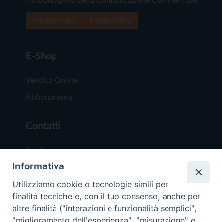
Privacy Policy
Cookie Policy
E-Shop
Vendita Online
Abbonamenti
Contatti
Chi Siamo
Informativa
Redazione
Scrivici
Utilizziamo cookie o tecnologie simili per
finalità tecniche e, con il tuo consenso, anche per
altre finalità ("interazioni e funzionalità semplici",
"miglioramento dell'esperienza", "misurazione" e