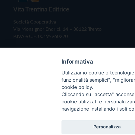
Vita Trentina Editrice
Società Cooperativa
Via Monsignor Endrici, 14 – 38122 Trento
P.IVA e C.F. 00199960220
Informativa
Utilizziamo cookie o tecnologie s
funzionalità semplici", "miglior
cookie policy.
Cliccando su "accetta" acconsent
Copyright © 2019 - Tutti i diritti riservati - Vita
cookie utilizzati e personalizza
navigazione installando i soli co
Privacy Policy
Personalizza