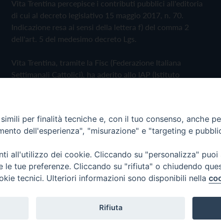
Vita Trentina percepisce i contributi pubblici all'editoria
di cui al decreto legislativo 15 maggio 2017, n. 70.
Indicazione resa ai sensi della lettera f) del comma 2
dell'art. 5 del medesimo decreto Lgs.
Vita Trentina, tramite la Fisc (Federazione Italiana
Settimanali Cattolici), ha aderito allo IAP (Istituto
dell'Autodisciplina Pubblicitaria) accettando il Codice di
Autodisciplina della Comunicazione Commerciale
imili per finalità tecniche e, con il tuo consenso, anche per 
Privacy Policy
Cookie Policy
amento dell'esperienza", "misurazione" e "targeting e pubbli
i all'utilizzo dei cookie. Cliccando su "personalizza" puoi
 Trentina Editrice
re le tue preferenze. Cliccando su "rifiuta" o chiudendo que
okie tecnici. Ulteriori informazioni sono disponibili nella
coo
Rifiuta