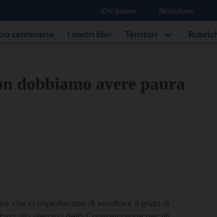
Chi Siamo
Redazione
stro centenario
I nostri libri
Territori
Rubric
Non dobbiamo avere paura
e che ci impediscono di ascoltare il grido di
Papa alla plenaria della Congregazione per gli