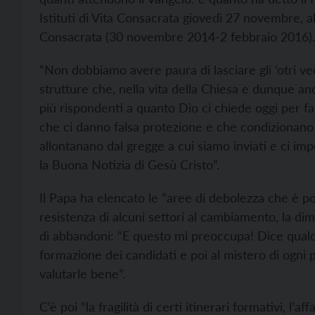
Istituti di Vita Consacrata giovedì 27 novembre, all
Consacrata (30 novembre 2014-2 febbraio 2016). Il
“Non dobbiamo avere paura di lasciare gli ‘otri vec
strutture che, nella vita della Chiesa e dunque a
più rispondenti a quanto Dio ci chiede oggi per f
che ci danno falsa protezione e che condizionano i
allontanano dal gregge a cui siamo inviati e ci imp
la Buona Notizia di Gesù Cristo”.
Il Papa ha elencato le “aree di debolezza che è pos
resistenza di alcuni settori al cambiamento, la dim
di abbandoni: “E questo mi preoccupa! Dice qualcos
formazione dei candidati e poi al mistero di ogn
valutarle bene”.
C’è poi “la fragilità di certi itinerari formativi, l’af