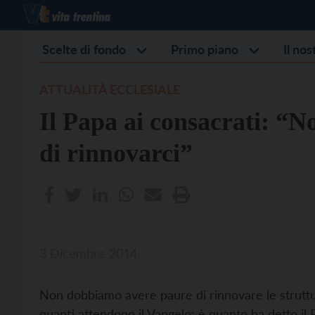
Scelte di fondo
Primo piano
Il no
ATTUALITÀ ECCLESIALE
Il Papa ai consacrati: “
di rinnovarci”
3 Dicembre 2014
Non dobbiamo avere paure di rinnovare le struttur
quanti attendono il Vangelo: è quanto ha detto il 