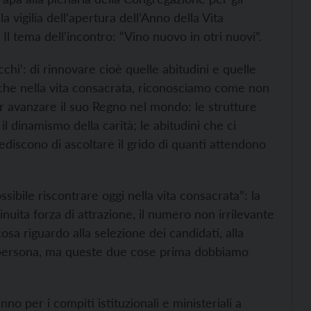
a vigilia dell’apertura dell’Anno della Vita
 tema dell'incontro: “Vino nuovo in otri nuovi”.
chi’: di rinnovare cioè quelle abitudini e quelle
nche nella vita consacrata, riconosciamo come non
ar avanzare il suo Regno nel mondo: le strutture
l dinamismo della carità; le abitudini che ci
ediscono di ascoltare il grido di quanti attendono
sibile riscontrare oggi nella vita consacrata”: la
inuita forza di attrazione, il numero non irrilevante
a riguardo alla selezione dei candidati, alla
i persona, ma queste due cose prima dobbiamo
fanno per i compiti istituzionali e ministeriali a