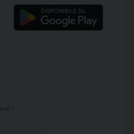
egnati
*