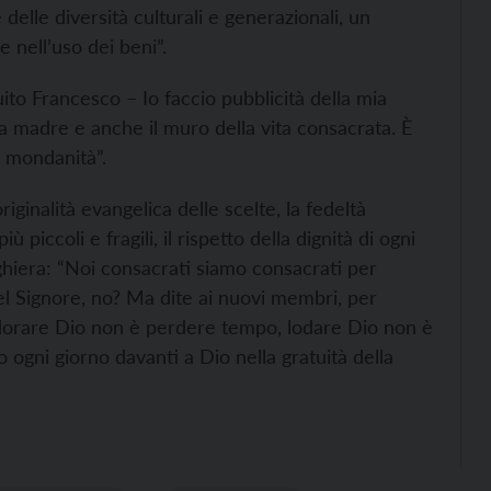
ne delle diversità culturali e generazionali, un
e nell’uso dei beni”.
to Francesco – Io faccio pubblicità della mia
la madre e anche il muro della vita consacrata. È
a mondanità”.
originalità evangelica delle scelte, la fedeltà
iù piccoli e fragili, il rispetto della dignità di ogni
ghiera: “Noi consacrati siamo consacrati per
 del Signore, no? Ma dite ai nuovi membri, per
dorare Dio non è perdere tempo, lodare Dio non è
ogni giorno davanti a Dio nella gratuità della