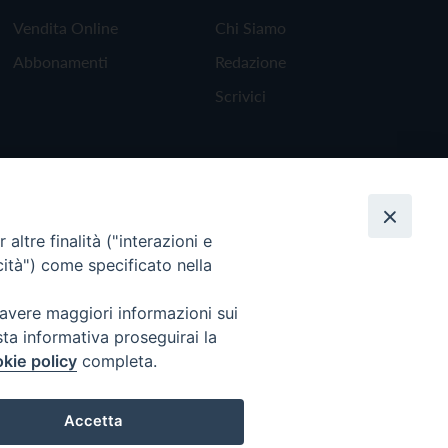
Vendita Online
Chi Siamo
Abbonamenti
Redazione
Scrivici
altre finalità ("interazioni e
cità") come specificato nella
 avere maggiori informazioni sui
sta informativa proseguirai la
kie policy
completa.
Torna all'inizio
Accetta