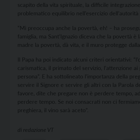
scapito della vita spirituale, la difficile integrazio
problematico equilibrio nell’esercizio dell’autorità 
“Mi preoccupa anche la povertà, eh! – ha prosegui
famiglia, ma Sant’Ignazio diceva che la povertà è 
madre la povertà, dà vita, e il muro protegge dall
Il Papa ha poi indicato alcuni criteri orientativi: “l’
carismatica, il primato del servizio, l’attenzione ai p
persona”. E ha sottolineato l’importanza della pre
servire il Signore e servire gli altri con la Parola
favore, dite che pregare non è perdere tempo, a
perdere tempo. Se noi consacrati non ci fermiamo 
preghiera, il vino sarà aceto”.
di
redazione VT