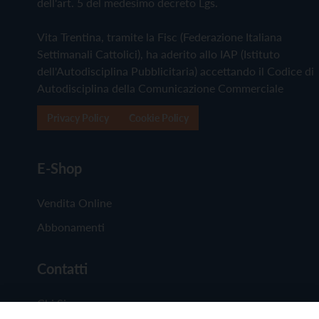
dell'art. 5 del medesimo decreto Lgs.
Vita Trentina, tramite la Fisc (Federazione Italiana
Settimanali Cattolici), ha aderito allo IAP (Istituto
dell'Autodisciplina Pubblicitaria) accettando il Codice di
Autodisciplina della Comunicazione Commerciale
Privacy Policy
Cookie Policy
E-Shop
Vendita Online
Abbonamenti
Contatti
Chi Siamo