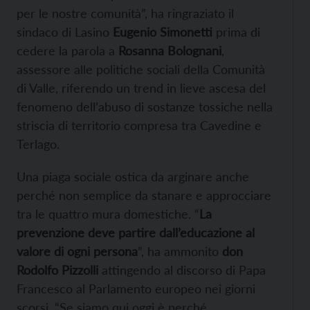
per le nostre comunità”, ha ringraziato il
sindaco di Lasino
Eugenio Simonetti
prima di
cedere la parola a
Rosanna Bolognani
,
assessore alle politiche sociali della Comunità
di Valle, riferendo un trend in lieve ascesa del
fenomeno dell’abuso di sostanze tossiche nella
striscia di territorio compresa tra Cavedine e
Terlago.
Una piaga sociale ostica da arginare anche
perché non semplice da stanare e approcciare
tra le quattro mura domestiche. “
La
prevenzione deve partire dall’educazione al
valore di ogni persona
”, ha ammonito
don
Rodolfo Pizzolli
attingendo al discorso di Papa
Francesco al Parlamento europeo nei giorni
scorsi. “Se siamo qui oggi è perché