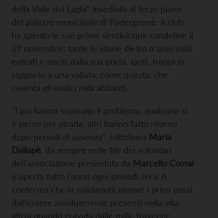
della Valle dei Laghi” insediato al terzo piano
del palazzo municipale di Padergnone. Il club
ha spento le sue prime venticinque candeline il
29 novembre; tante le storie dietro a quei volti
entrati e usciti dalla sua porta, tanti, troppi in
rapporto a una vallata, come questa, che
rasenta gli undici mila abitanti.
“I più hanno superato il problema, qualcuno si
è perso per strada, altri hanno fatto ritorno
dopo periodi di assenza”, sottolinea
Maria
Dallapè
, da sempre nelle file dei volontari
dell’associazione presieduta da
Marcello Comai
e aperta tutto l’anno ogni giovedì sera. A
conferma che la solidarietà muove i primi passi
dall’essere assiduamente presenti nella vita
altrui quando gravata dalle mille traversie