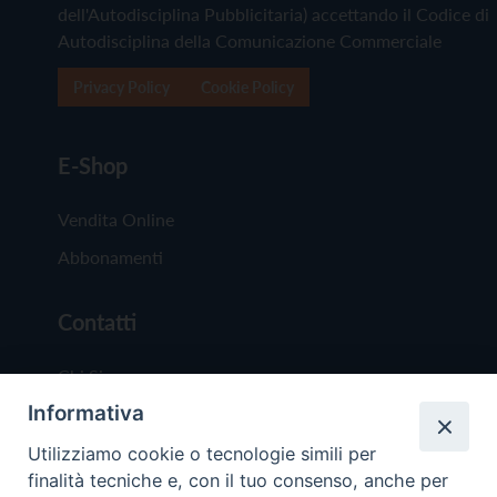
dell'Autodisciplina Pubblicitaria) accettando il Codice di
Autodisciplina della Comunicazione Commerciale
Privacy Policy
Cookie Policy
E-Shop
Vendita Online
Abbonamenti
Contatti
Chi Siamo
Informativa
Redazione
Scrivici
Utilizziamo cookie o tecnologie simili per
finalità tecniche e, con il tuo consenso, anche per