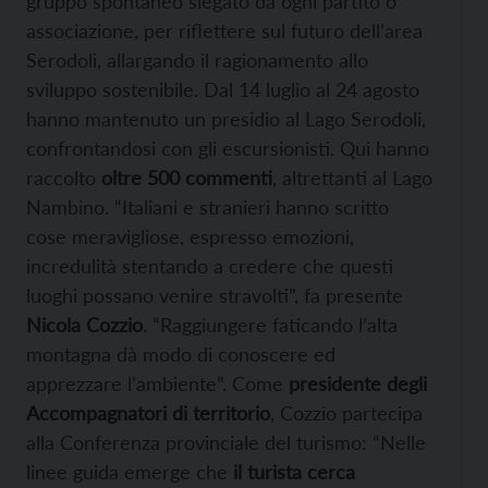
gruppo spontaneo slegato da ogni partito o
associazione, per riflettere sul futuro dell’area
Serodoli, allargando il ragionamento allo
sviluppo sostenibile. Dal 14 luglio al 24 agosto
hanno mantenuto un presidio al Lago Serodoli,
confrontandosi con gli escursionisti. Qui hanno
raccolto
oltre 500 commenti
, altrettanti al Lago
Nambino. “Italiani e stranieri hanno scritto
cose meravigliose, espresso emozioni,
incredulità stentando a credere che questi
luoghi possano venire stravolti”, fa presente
Nicola Cozzio
. “Raggiungere faticando l’alta
montagna dà modo di conoscere ed
apprezzare l’ambiente”. Come
presidente degli
Accompagnatori di territorio
, Cozzio partecipa
alla Conferenza provinciale del turismo: “Nelle
linee guida emerge che
il turista cerca