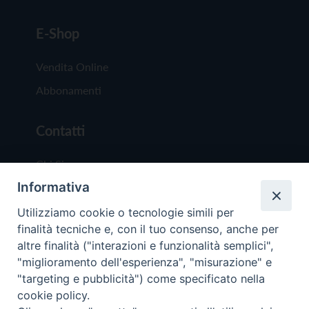
E-Shop
Vendita Online
Abbonamenti
Contatti
Chi Siamo
Informativa
Redazione
Scrivici
Utilizziamo cookie o tecnologie simili per
finalità tecniche e, con il tuo consenso, anche per
altre finalità ("interazioni e funzionalità semplici",
"miglioramento dell'esperienza", "misurazione" e
"targeting e pubblicità") come specificato nella
cookie policy.
Copyright © 2019 - Tutti i diritti riservati - Vit