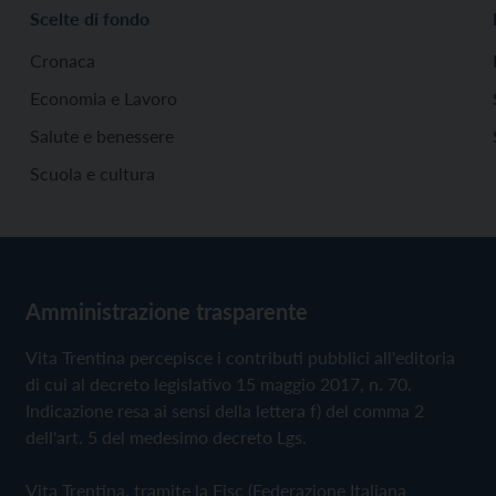
Scelte di fondo
Cronaca
Economia e Lavoro
Salute e benessere
Scuola e cultura
Amministrazione trasparente
Vita Trentina percepisce i contributi pubblici all'editoria
di cui al decreto legislativo 15 maggio 2017, n. 70.
Indicazione resa ai sensi della lettera f) del comma 2
dell'art. 5 del medesimo decreto Lgs.
Vita Trentina, tramite la Fisc (Federazione Italiana