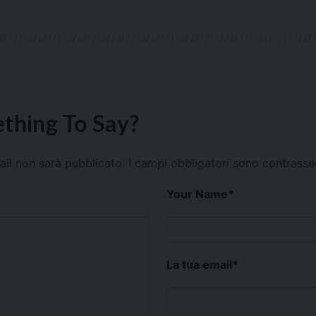
thing To Say?
mail non sarà pubblicato.
I campi obbligatori sono contrass
Your Name
*
La tua email
*