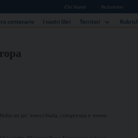
Chi Siamo
Redazione
stro centenario
I nostri libri
Territori
Rubric
uropa
efinita un po' invecchiata, compressa e meno