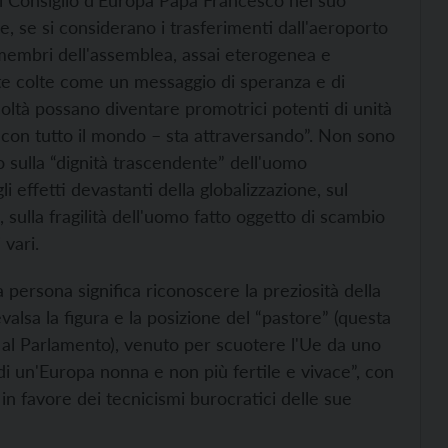
 al Consiglio d'Europa Papa Francesco nel suo
, se si considerano i trasferimenti dall'aeroporto
ai membri dell'assemblea, assai eterogenea e
te colte come un messaggio di speranza e di
coltà possano diventare promotrici potenti di unità
 con tutto il mondo – sta attraversando”. Non sono
lio sulla “dignità trascendente” dell'uomo
li effetti devastanti della globalizzazione, sul
i, sulla fragilità dell'uomo fatto oggetto di scambio
 vari.
 persona significa riconoscere la preziosità della
alsa la figura e la posizione del “pastore” (questa
 al Parlamento), venuto per scuotere l'Ue da uno
di un'Europa nonna e non più fertile e vivace”, con
a, in favore dei tecnicismi burocratici delle sue