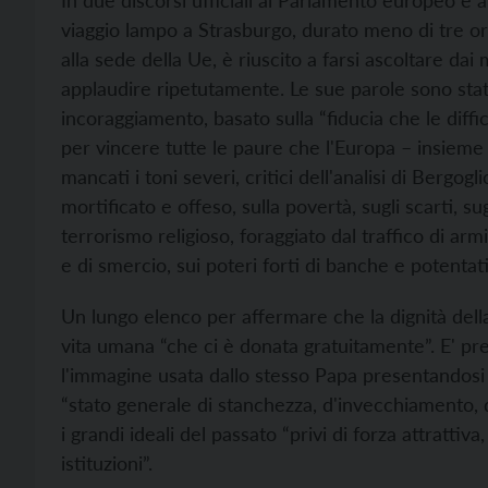
In due discorsi ufficiali al Parlamento europeo e
viaggio lampo a Strasburgo, durato meno di tre ore
alla sede della Ue, è riuscito a farsi ascoltare d
applaudire ripetutamente. Le sue parole sono sta
incoraggiamento, basato sulla “fiducia che le diffi
per vincere tutte le paure che l'Europa – insieme
mancati i toni severi, critici dell'analisi di Bergog
mortificato e offeso, sulla povertà, sugli scarti, sug
terrorismo religioso, foraggiato dal traffico di arm
e di smercio, sui poteri forti di banche e potentati
Un lungo elenco per affermare che la dignità della
vita umana “che ci è donata gratuitamente”. E' prev
l'immagine usata dallo stesso Papa presentandosi
“stato generale di stanchezza, d'invecchiamento, 
i grandi ideali del passato “privi di forza attrattiv
istituzioni”.