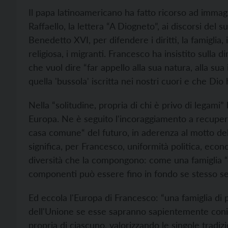
Il papa latinoamericano ha fatto ricorso ad immagin
Raffaello, la lettera “A Diogneto”, ai discorsi del 
Benedetto XVI, per difendere i diritti, la famiglia, i
religiosa, i migranti. Francesco ha insistito sulla 
che vuol dire “far appello alla sua natura, alla sua
quella 'bussola' iscritta nei nostri cuori e che Dio
Nella “solitudine, propria di chi è privo di legami”
Europa. Ne è seguito l'incoraggiamento a recuperar
casa comune“ del futuro, in aderenza al motto dell
significa, per Francesco, uniformità politica, econ
diversità che la compongono: come una famiglia “c
componenti può essere fino in fondo se stesso se
Ed eccola l'Europa di Francesco: “una famiglia di po
dell'Unione se esse sapranno sapientemente coniugar
propria di ciascuno, valorizzando le singole tradiz