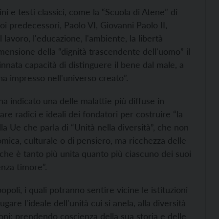
i e testi classici, come la “Scuola di Atene” di
suoi predecessori, Paolo VI, Giovanni Paolo II,
l lavoro, l'educazione, l'ambiente, la libertà
dimensione della “dignità trascendente dell'uomo” il
 innata capacità di distinguere il bene dal male, a
 ha impresso nell'universo creato”.
 ha indicato una delle malattie più diffuse in
e radici e ideali dei fondatori per costruire “la
a Ue che parla di “Unità nella diversità”, che non
omica, culturale o di pensiero, ma ricchezza delle
he è tanto più unita quanto più ciascuno dei suoi
nza timore”.
poli, i quali potranno sentire vicine le istituzioni
e l'ideale dell'unità cui si anela, alla diversità
ioni: prendendo coscienza della sua storia e delle