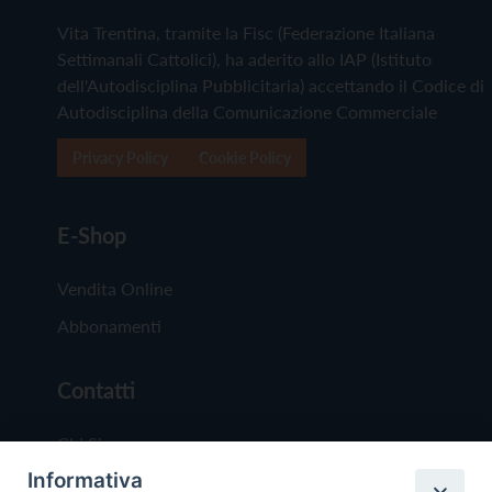
Vita Trentina, tramite la Fisc (Federazione Italiana
Settimanali Cattolici), ha aderito allo IAP (Istituto
dell'Autodisciplina Pubblicitaria) accettando il Codice di
Autodisciplina della Comunicazione Commerciale
Privacy Policy
Cookie Policy
E-Shop
Vendita Online
Abbonamenti
Contatti
Chi Siamo
Informativa
Redazione