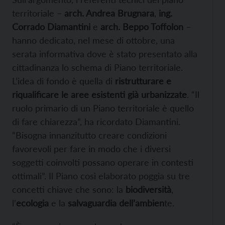
territoriale –
arch. Andrea Brugnara
,
ing.
Corrado Diamantini
e
arch. Beppo Toffolon
–
hanno dedicato, nel mese di ottobre, una
serata informativa dove è stato presentato alla
cittadinanza lo schema di Piano territoriale.
L’idea di fondo è quella di
ristrutturare e
riqualificare le aree esistenti già urbanizzate
. “Il
ruolo primario di un Piano territoriale è quello
di fare chiarezza”, ha ricordato Diamantini.
“Bisogna innanzitutto creare condizioni
favorevoli per fare in modo che i diversi
soggetti coinvolti possano operare in contesti
ottimali”. Il Piano così elaborato poggia su tre
concetti chiave che sono: la
biodiversità
,
l’
ecologia
e la
salvaguardia dell’ambien
te.