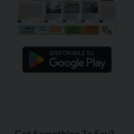
Got Something To Say?