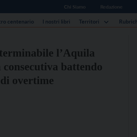
Chi Siamo
Redazione
stro centenario
I nostri libri
Territori
Rubric
terminabile l’Aquila
ia consecutiva battendo
di overtime