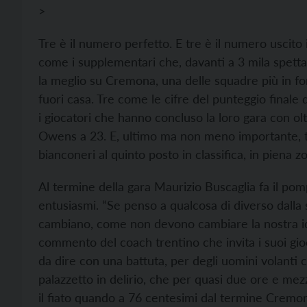
>
Tre è il numero perfetto. E tre è il numero uscito i
come i supplementari che, davanti a 3 mila spetta
la meglio su Cremona, una delle squadre più in fo
fuori casa. Tre come le cifre del punteggio final
i giocatori che hanno concluso la loro gara con olt
Owens a 23. E, ultimo ma non meno importante, tr
bianconeri al quinto posto in classifica, in piena zo
Al termine della gara Maurizio Buscaglia fa il pompi
entusiasmi. “Se penso a qualcosa di diverso dalla s
cambiano, come non devono cambiare la nostra iden
commento del coach trentino che invita i suoi gioca
da dire con una battuta, per degli uomini volanti
palazzetto in delirio, che per quasi due ore e mez
il fiato quando a 76 centesimi dal termine Cremon