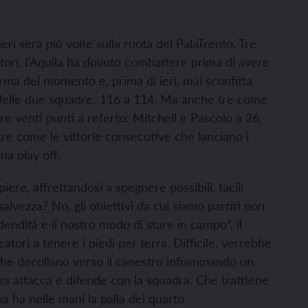
eri sera più volte sulla ruota del PalaTrento. Tre
tori, l’Aquila ha dovuto combattere prima di avere
rma del momento e, prima di ieri, mai sconfitta
e delle due squadre: 116 a 114. Ma anche tre come
re venti punti a referto: Mitchell e Pascolo a 26,
e come le vittorie consecutive che lanciano i
na play off.
ere, affrettandosi a spegnere possibili, facili
alvezza? No, gli obiettivi da cui siamo partiti non
dità e il nostro modo di stare in campo”, il
tori a tenere i piedi per terra. Difficile, verrebbe
 che decollano verso il canestro infiammando un
za attacca e difende con la squadra. Che trattiene
a ha nelle mani la palla del quarto