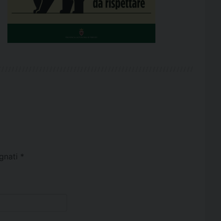
egnati
*