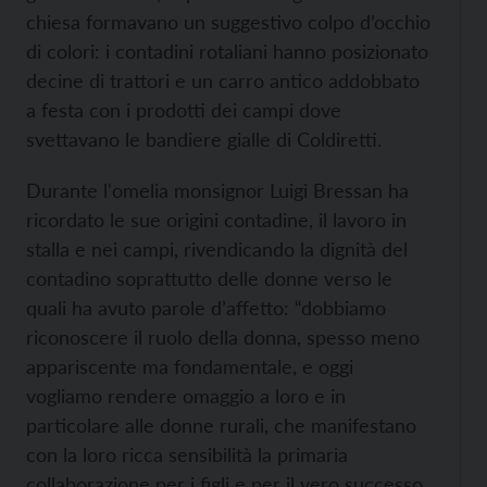
chiesa formavano un suggestivo colpo d’occhio
di colori: i contadini rotaliani hanno posizionato
decine di trattori e un carro antico addobbato
a festa con i prodotti dei campi dove
svettavano le bandiere gialle di Coldiretti.
Durante l'omelia monsignor Luigi Bressan ha
ricordato le sue origini contadine, il lavoro in
stalla e nei campi, rivendicando la dignità del
contadino soprattutto delle donne verso le
quali ha avuto parole d’affetto: “dobbiamo
riconoscere il ruolo della donna, spesso meno
appariscente ma fondamentale, e oggi
vogliamo rendere omaggio a loro e in
particolare alle donne rurali, che manifestano
con la loro ricca sensibilità la primaria
collaborazione per i figli e per il vero successo