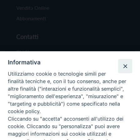
Vendita Online
Abbonamenti
Contatti
Chi Siamo
Informativa
Redazione
Scrivici
Utilizziamo cookie o tecnologie simili per
finalità tecniche e, con il tuo consenso, anche per
altre finalità ("interazioni e funzionalità semplici",
"miglioramento dell'esperienza", "misurazione" e
"targeting e pubblicità") come specificato nella
cookie policy.
Copyright © 2019 - Tutti i diritti riservati - Vit
Cliccando su "accetta" acconsenti all'utilizzo dei
Trentina Editrice
cookie. Cliccando su "personalizza" puoi avere
maggiori informazioni sui cookie utilizzati e
Privacy Policy