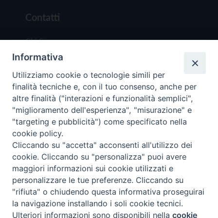
Contatti
Chi Siamo
Informativa
Redazione
Scrivici
Utilizziamo cookie o tecnologie simili per
finalità tecniche e, con il tuo consenso, anche per
altre finalità ("interazioni e funzionalità semplici",
"miglioramento dell'esperienza", "misurazione" e
"targeting e pubblicità") come specificato nella
cookie policy.
Copyright © 2019 - Tutti i diritti riservati - Vit
Cliccando su "accetta" acconsenti all'utilizzo dei
Trentina Editrice
cookie. Cliccando su "personalizza" puoi avere
maggiori informazioni sui cookie utilizzati e
Privacy Policy
personalizzare le tue preferenze. Cliccando su
Torna all'inizi
"rifiuta" o chiudendo questa informativa proseguirai
la navigazione installando i soli cookie tecnici.
Ulteriori informazioni sono disponibili nella
cookie
Preferenze Cookie