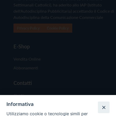
Settimanali Cattolici), ha aderito allo IAP (Istituto
dell'Autodisciplina Pubblicitaria) accettando il Codice di
Autodisciplina della Comunicazione Commerciale
Privacy Policy
Cookie Policy
E-Shop
Vendita Online
Abbonamenti
Contatti
Chi Siamo
Informativa
Redazione
Scrivici
Utilizziamo cookie o tecnologie simili per