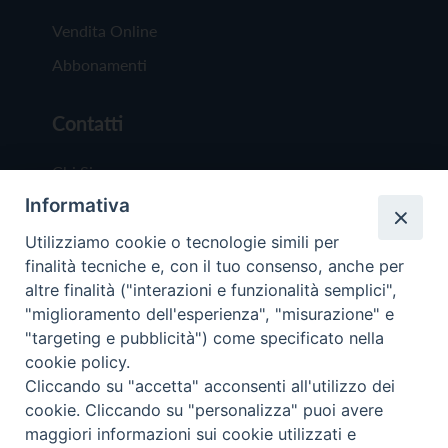
Vendita Online
Abbonamenti
Contatti
Chi Siamo
Informativa
Redazione
Scrivici
Utilizziamo cookie o tecnologie simili per
finalità tecniche e, con il tuo consenso, anche per
altre finalità ("interazioni e funzionalità semplici",
"miglioramento dell'esperienza", "misurazione" e
"targeting e pubblicità") come specificato nella
cookie policy.
Copyright © 2019 - Tutti i diritti riservati - Vit
Cliccando su "accetta" acconsenti all'utilizzo dei
Trentina Editrice
cookie. Cliccando su "personalizza" puoi avere
maggiori informazioni sui cookie utilizzati e
Privacy Policy