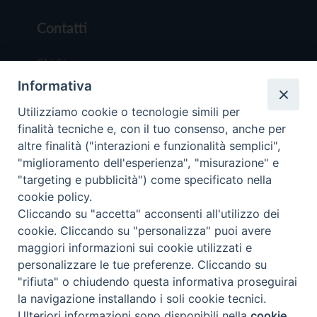
Contatti
Chi Siamo
Informativa
Redazione
Scrivici
Utilizziamo cookie o tecnologie simili per
finalità tecniche e, con il tuo consenso, anche per
altre finalità ("interazioni e funzionalità semplici",
"miglioramento dell'esperienza", "misurazione" e
"targeting e pubblicità") come specificato nella
cookie policy.
Copyright © 2019 - Tutti i diritti riservati - Vit
Cliccando su "accetta" acconsenti all'utilizzo dei
Trentina Editrice
cookie. Cliccando su "personalizza" puoi avere
maggiori informazioni sui cookie utilizzati e
Privacy Policy
personalizzare le tue preferenze. Cliccando su
Torna all'inizi
"rifiuta" o chiudendo questa informativa proseguirai
la navigazione installando i soli cookie tecnici.
Ulteriori informazioni sono disponibili nella
cookie