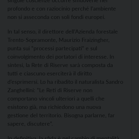
singole coscienze occorre smuoverle nel
profondo e con raziocinio perché l’ambiente
non si asseconda con soli fondi europei.
In tal senso, il direttore dell’Azienda forestale
Trento-Sopramonte, Maurizio Fraizingher,
punta sui “processi partecipati” e sul
coinvolgimento dei portatori di interesse. In
sintesi, la Rete di Riserve sarà composta da
tutti e ciascuno eserciterà il diritto
d’esprimersi. Lo ha ribadito il naturalista Sandro
Zanghellini: “Le Reti di Riserve non
comportano vincoli ulteriori a quelli che
esistono già, ma richiedono una nuova
gestione del territorio. Bisogna parlarne, far
sapere, discutere”.
In definitiva, la sfida è nel cambio di mentalità