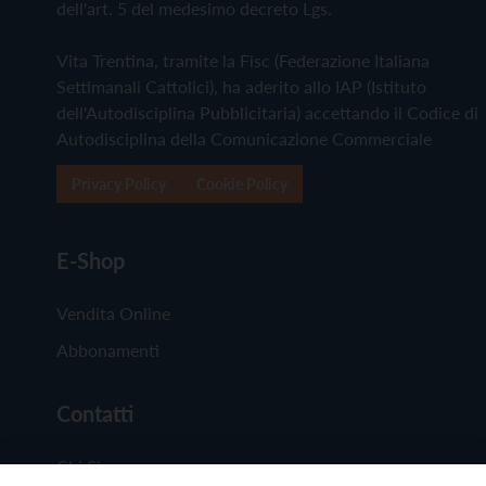
dell'art. 5 del medesimo decreto Lgs.
Vita Trentina, tramite la Fisc (Federazione Italiana
Settimanali Cattolici), ha aderito allo IAP (Istituto
dell'Autodisciplina Pubblicitaria) accettando il Codice di
Autodisciplina della Comunicazione Commerciale
Privacy Policy
Cookie Policy
E-Shop
Vendita Online
Abbonamenti
Contatti
Chi Siamo