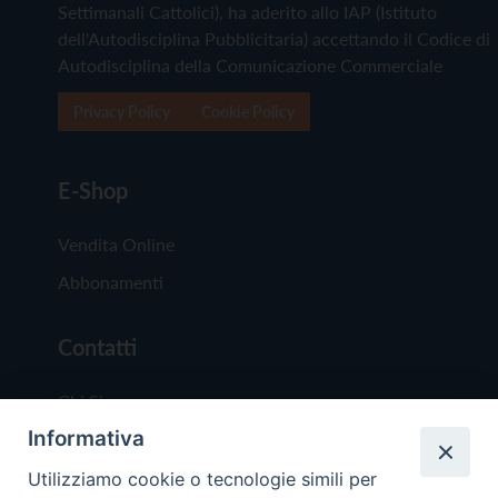
Settimanali Cattolici), ha aderito allo IAP (Istituto
dell'Autodisciplina Pubblicitaria) accettando il Codice di
Autodisciplina della Comunicazione Commerciale
Privacy Policy
Cookie Policy
E-Shop
Vendita Online
Abbonamenti
Contatti
Chi Siamo
Informativa
Redazione
Scrivici
Utilizziamo cookie o tecnologie simili per