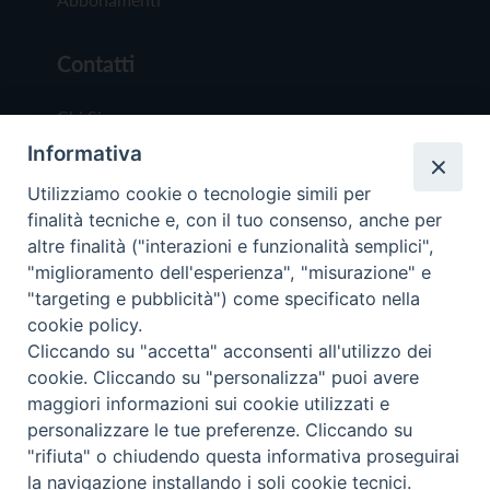
Contatti
Chi Siamo
Informativa
Redazione
Scrivici
Utilizziamo cookie o tecnologie simili per
finalità tecniche e, con il tuo consenso, anche per
altre finalità ("interazioni e funzionalità semplici",
"miglioramento dell'esperienza", "misurazione" e
"targeting e pubblicità") come specificato nella
cookie policy.
Copyright © 2019 - Tutti i diritti riservati - Vit
Cliccando su "accetta" acconsenti all'utilizzo dei
Trentina Editrice
cookie. Cliccando su "personalizza" puoi avere
maggiori informazioni sui cookie utilizzati e
Privacy Policy
personalizzare le tue preferenze. Cliccando su
Torna all'inizi
"rifiuta" o chiudendo questa informativa proseguirai
la navigazione installando i soli cookie tecnici.