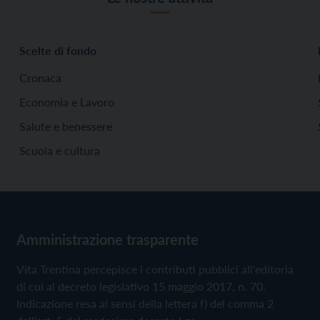
Scelte di fondo
Cronaca
Economia e Lavoro
Salute e benessere
Scuola e cultura
Amministrazione trasparente
Vita Trentina percepisce i contributi pubblici all'editoria
di cui al decreto legislativo 15 maggio 2017, n. 70.
Indicazione resa ai sensi della lettera f) del comma 2