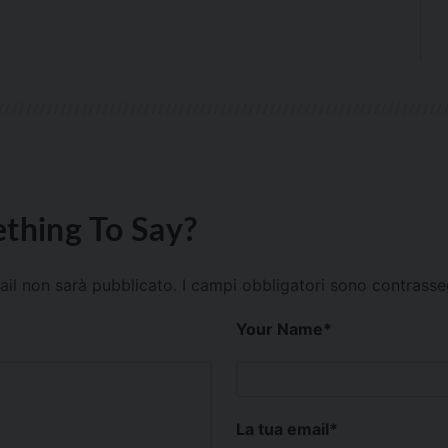
thing To Say?
mail non sarà pubblicato.
I campi obbligatori sono contrass
Your Name
*
La tua email
*