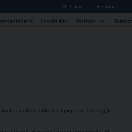
Chi Siamo
Redazione
stro centenario
I nostri libri
Territori
Rubric
'invito a coltivare ideali d'impegno e di coraggio.