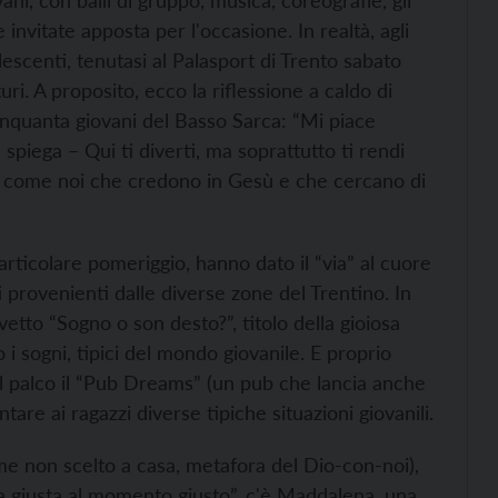
i, con balli di gruppo, musica, coreografie, gli
invitate apposta per l'occasione. In realtà, agli
lescenti, tenutasi al Palasport di Trento sabato
uri. A proposito, ecco la riflessione a caldo di
inquanta giovani del Basso Sarca: “Mi piace
spiega – Qui ti diverti, ma soprattutto ti rendi
ni come noi che credono in Gesù e che cercano di
particolare pomeriggio, hanno dato il “via” al cuore
ti provenienti dalle diverse zone del Trentino. In
etto “Sogno o son desto?”, titolo della gioiosa
 i sogni, tipici del mondo giovanile. E proprio
ul palco il “Pub Dreams” (un pub che lancia anche
tare ai ragazzi diverse tipiche situazioni giovanili.
nome non scelto a casa, metafora del Dio-con-noi),
ola giusta al momento giusto”, c'è Maddalena, una