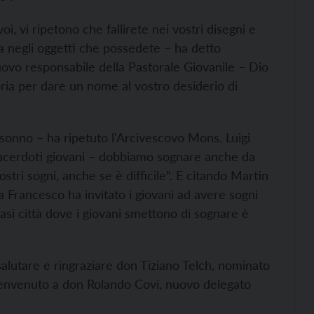
i, vi ripetono che fallirete nei vostri disegni e
ta negli oggetti che possedete – ha detto
uovo responsabile della Pastorale Giovanile – Dio
toria per dare un nome al vostro desiderio di
 sonno – ha ripetuto l'Arcivescovo Mons. Luigi
 sacerdoti giovani – dobbiamo sognare anche da
nostri sogni, anche se è difficile”. E citando Martin
Francesco ha invitato i giovani ad avere sogni
asi città dove i giovani smettono di sognare è
salutare e ringraziare don Tiziano Telch, nominato
 benvenuto a don Rolando Covi, nuovo delegato