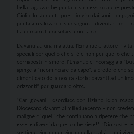
bella ragazza che punta al successo ma che presto 
Giulio, lo studente preso in giro dai suoi compagn
punta a realizzare il suo sogno di diventare medic
ha cercato di consolarsi con l'alcol.
Davanti ad una malattia, l'Emanuele-attore invita 
speciali per quello che si è e non per quello che 
corrisposti in amore, l'Emanuele incoraggia a “butta
spinge a “ricominciare da capo”, a credere che se gl
dimenticato della nostra storia; davanti ad un'impo
orizzonti” per guardare oltre.
“Cari giovani – esordisce don Tiziano Telch, respo
Diocesana davanti ai milleduecento – non credete 
maligne di quelli che continuano a ripetere che n
essere diversi da quello che siete!”. “Dio sostiene i
sostiene giorno per giorno nella realtà in cui vivet