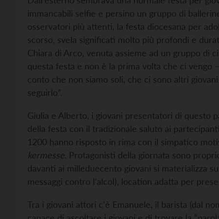
Dall'esterno sembrava una normale festa per giovan
immancabili selfie e persino un gruppo di ballerine 
osservatori più attenti, la festa diocesana per ado
scorso, svela significati molto più profondi e durat
Chiara di Arco, venuta assieme ad un gruppo di c
questa festa e non è la prima volta che ci vengo – 
conto che non siamo soli, che ci sono altri giova
seguirlo”.
Giulia e Alberto, i giovani presentatori di questo 
della festa con il tradizionale saluto ai partecipan
1200 hanno risposto in rima con il simpatico motiv
kermesse
. Protagonisti della giornata sono proprio
davanti ai milleduecento giovani si materializza s
messaggi contro l’alcol), location adatta per presen
Tra i giovani attori c'è Emanuele, il barista (dal 
capace di ascoltare i giovani e di trovare la “par