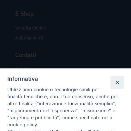
E-Shop
Vendita Online
Abbonamenti
Contatti
Chi Siamo
Informativa
Redazione
Scrivici
Utilizziamo cookie o tecnologie simili per
finalità tecniche e, con il tuo consenso, anche per
altre finalità ("interazioni e funzionalità semplici",
"miglioramento dell'esperienza", "misurazione" e
"targeting e pubblicità") come specificato nella
cookie policy.
Copyright © 2019 - Tutti i diritti riservati - Vit